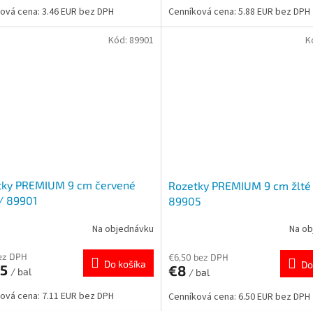
ová cena: 3.46 EUR bez DPH
Cenníková cena: 5.88 EUR bez DPH
Kód:
89901
K
tky PREMIUM 9 cm červené
Rozetky PREMIUM 9 cm žlté
/ 89901
89905
Na objednávku
Na ob
bez DPH
€6,50 bez DPH
Do košíka
Do
75
€8
/ bal
/ bal
ová cena: 7.11 EUR bez DPH
Cenníková cena: 6.50 EUR bez DPH