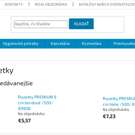
KONTAKTY
MOJA OBJEDNÁVKA
KATALÓGY NAŠICH DODÁVATEĽOV
HĽADAŤ
Hygienické potreby
Kancelária
Kozmetika
Priemyselné
etky
edávanejšie
Rozetky PREMIUM 9
Rozetky PREMIU
cm bordové /500/
cm biele /500/ 
89908
Na objednávku
Na objednávku
€7,23
€5,57