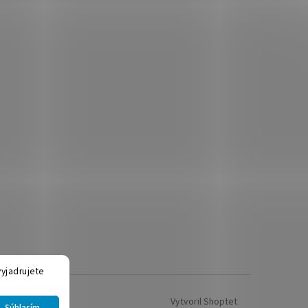
yjadrujete
Vytvoril Shoptet
Súhlasím