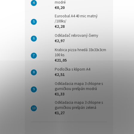
modré
€0,20
Euroobal A4 40 mic matný
/100ks/
€2,28
Odkladač rebrovaný čierny
€2,97
Krabica pizza hnedá 33x33x3cm
100 ks
€21,05
Podložka s klipom A4
€2,51
Odkladacia mapa 3 chlopne s
gumičkou prešpán modrá
€1,33
Odkladacia mapa 3 chlopne s
gumičkou prešpán zelená
€1,27