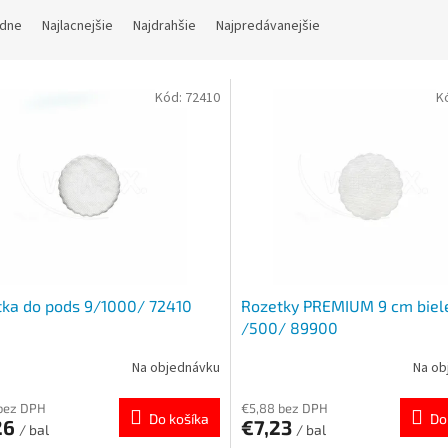
dne
Najlacnejšie
Najdrahšie
Najpredávanejšie
Kód:
72410
K
ka do pods 9/1000/ 72410
Rozetky PREMIUM 9 cm biel
/500/ 89900
Na objednávku
Na ob
bez DPH
€5,88 bez DPH
Do košíka
Do
26
€7,23
/ bal
/ bal