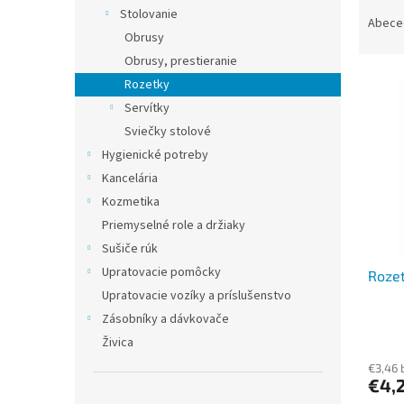
R
Stolovanie
a
Abece
Obrusy
d
e
Obrusy, prestieranie
V
n
Rozetky
ý
i
Servítky
p
e
Sviečky stolové
i
p
Hygienické potreby
s
r
p
Kancelária
o
r
d
Kozmetika
o
u
Priemyselné role a držiaky
d
k
Sušiče rúk
u
t
Upratovacie pomôcky
Rozet
k
o
Upratovacie vozíky a príslušenstvo
t
v
o
Zásobníky a dávkovače
v
Živica
€3,46 
€4,