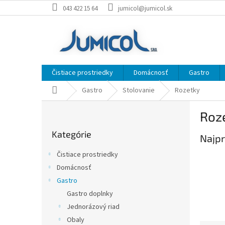
Prejsť
043 422 15 64
jumicol@jumicol.sk
na
obsah
Čistiace prostriedky
Domácnosť
Gastro
Domov
Gastro
Stolovanie
Rozetky
B
Roz
o
Preskočiť
č
Kategórie
kategórie
Najpr
n
ý
Čistiace prostriedky
p
Domácnosť
a
Gastro
n
e
Gastro doplnky
l
Jednorázový riad
Obaly