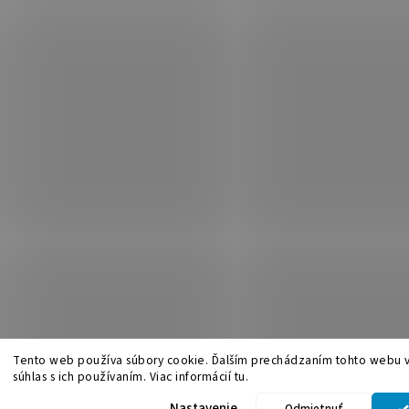
Tento web používa súbory cookie. Ďalším prechádzaním tohto webu v
súhlas s ich používaním. Viac informácií tu.
.
Upraviť nastavenie cookies
Nastavenie
Odmietnuť