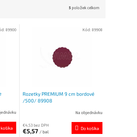
5
položiek celkom
ód:
89900
Kód:
89908
e
Rozetky PREMIUM 9 cm bordové
/500/ 89908
jednávku
Na objednávku
€4,53 bez DPH
 košíka
Do košíka
€5,57
/ bal