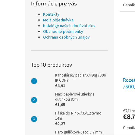
Informácie pre vás
Cenník
Kontakty
Moja objednávka
Katalógy našich dodávateľov
Obchodné podmienky
Ochrana osobných údajov
Top 10 produktov
Kancelársky papier A4 80g /500/
Roze
IK COPY
€4,91
/500
Maxi papierové utierky s
dutinkou 80m
€1,65
€7,11 
Páska do RP 57/35/12 termo
€8,
14m
€0,27
Cenník
Pero guličkové Eeco 0,7 mm