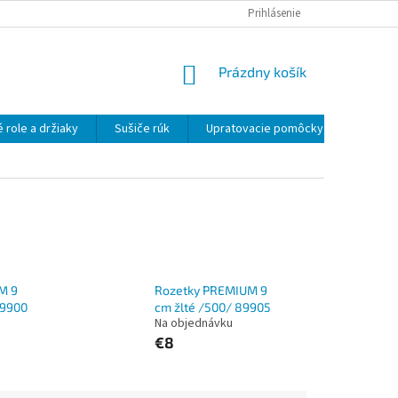
OBCHODNÉ PODMIENKY
OCHRANA OSOBNÝCH ÚDAJOV
Prihlásenie
NÁKUPNÝ
Prázdny košík
KOŠÍK
 role a držiaky
Sušiče rúk
Upratovacie pomôcky
Uprato
M 9
Rozetky PREMIUM 9
89900
cm žlté /500/ 89905
Na objednávku
€8