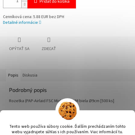
Pridať do košíka
Cenníková cena: 5.88 EUR bez DPH
Detailné informácie
OPÝTAŤ SA
ZDIEĽAŤ
Popis
Diskusia
Podrobný popis
Rozetka (PAP-Airlaid FSC Mix) PREMIUM biela Ø9cm [500 ks]
Z
á
Tento web používa súbory cookie. Ďalším prechádzaním tohto
Vytvoril Shoptet
p
webu vyjadrujete súhlas s ich používaním. Viac informácií tu.