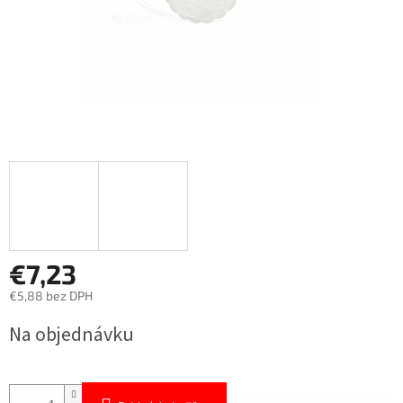
€7,23
€5,88 bez DPH
Jednotková
Na objednávku
cena: