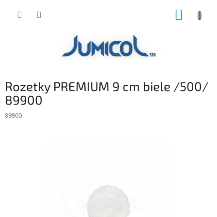
Prejsť
NÁKUP
na
obsah
KOŠÍK
Rozetky PREMIUM 9 cm biele /500/
89900
89900