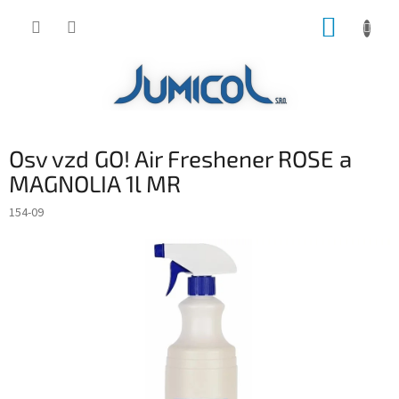
Prejsť
NÁKUP
na
obsah
KOŠÍK
Osv vzd GO! Air Freshener ROSE a
MAGNOLIA 1l MR
154-09