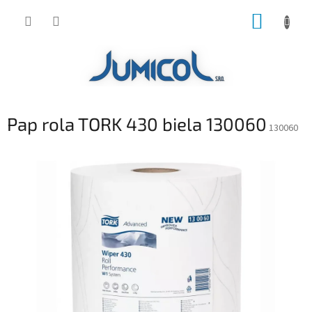
Prejsť
NÁKUP
na
obsah
KOŠÍK
Pap rola TORK 430 biela 130060
130060