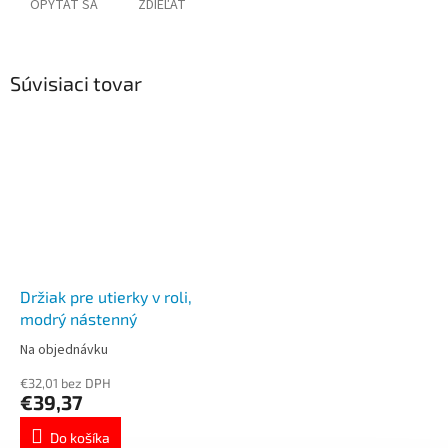
OPÝTAŤ SA
ZDIEĽAŤ
Súvisiaci tovar
Držiak pre utierky v roli,
modrý nástenný
Na objednávku
€32,01 bez DPH
€39,37
Do košíka