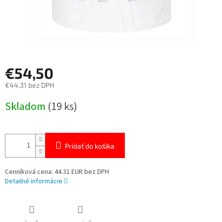
€54,50
€44,31 bez DPH
Jednotková
Skladom
(19 ks)
cena:
Pridať do košíka
Cenníková cena: 44.31 EUR bez DPH
Detailné informácie