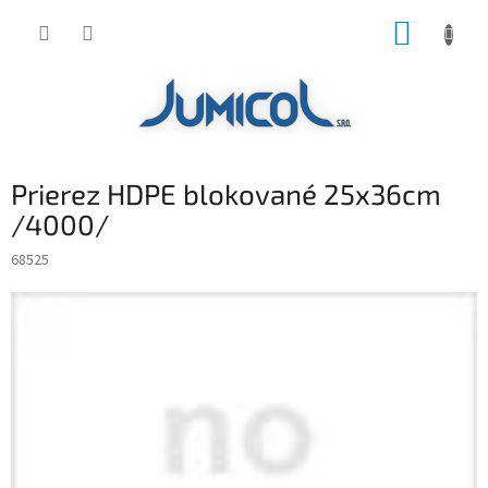
Prejsť
NÁKUP
na
obsah
KOŠÍK
Prierez HDPE blokované 25x36cm
/4000/
68525