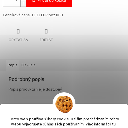
Pridať do košíka
Cenníková cena: 13.31 EUR bez DPH
OPÝTAŤ SA
ZDIEĽAŤ
Popis
Diskusia
Podrobný popis
Popis produktu nie je dostupný
Z
á
Tento web používa súbory cookie. Ďalším prechádzaním tohto
Vytvoril Shoptet
p
webu vyjadrujete súhlas s ich používaním. Viac informácií tu.