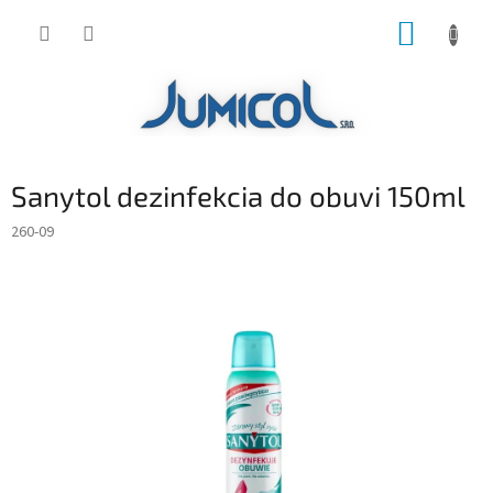
Prejsť
NÁKUP
na
obsah
KOŠÍK
Sanytol dezinfekcia do obuvi 150ml
260-09