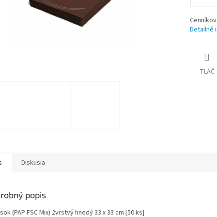
Cenníkov
Detailné 
TLAČ
s
Diskusia
robný popis
sok (PAP FSC Mix) 2vrstvý hnedý 33 x 33 cm [50 ks]