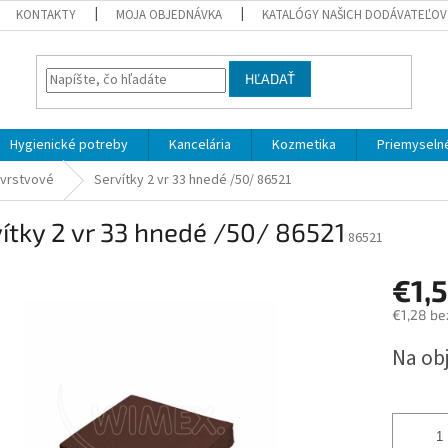
KONTAKTY
MOJA OBJEDNÁVKA
KATALÓGY NAŠICH DODÁVATEĽOV
HĽADAŤ
Hygienické potreby
Kancelária
Kozmetika
Priemyselné
 vrstvové
Servítky 2 vr 33 hnedé /50/ 86521
ítky 2 vr 33 hnedé /50/ 86521
86521
€1,
€1,28 be
Jednotk
Na ob
cena: