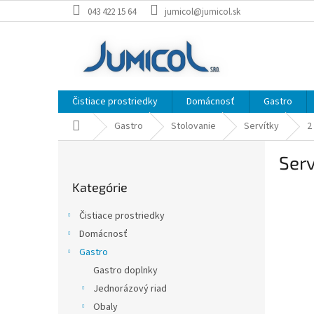
Prejsť
043 422 15 64
jumicol@jumicol.sk
na
obsah
Čistiace prostriedky
Domácnosť
Gastro
Domov
Gastro
Stolovanie
Servítky
2
B
Serv
o
Preskočiť
č
Kategórie
kategórie
n
ý
Čistiace prostriedky
p
Domácnosť
a
Gastro
n
e
Gastro doplnky
l
Jednorázový riad
Obaly