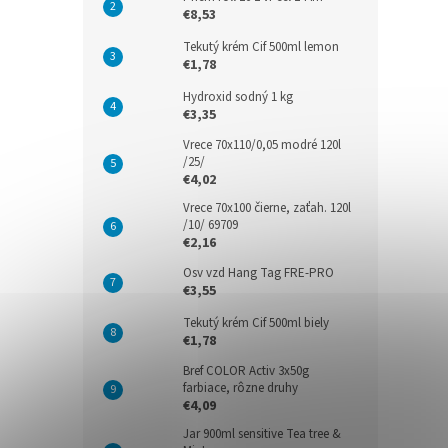
€8,53
Tekutý krém Cif 500ml lemon
€1,78
Hydroxid sodný 1 kg
€3,35
Vrece 70x110/0,05 modré 120l
/25/
€4,02
Vrece 70x100 čierne, zaťah. 120l
/10/ 69709
€2,16
Osv vzd Hang Tag FRE-PRO
€3,55
Tekutý krém Cif 500ml biely
€1,78
Bref COLOR Activ 3x50g
farbiace, rôzne druhy
€4,09
Jar 900ml sensitive Tea tree &