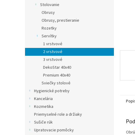
Stolovanie
Obrusy
Obrusy, prestieranie
Rozetky
Servítky
1 vrstvové
2 vrstvové
3 vrstvové
DekoStar 40x40
Premium 40x40
Sviečky stolové
Hygienické potreby
Kancelária
Popi
Kozmetika
Priemyselné role a držiaky
Pod
Sušiče rúk
Upratovacie pomôcky
Obrú