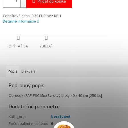
Pridať do košíka
Cenníková cena: 9.39 EUR bez DPH
Detailné informácie
OPÝTAŤ SA
ZDIEĽAŤ
Popis
Diskusia
Podrobný popis
Obrúsok (PAP FSC Mix) 3vrstvý biely 40 x 40 cm [250 ks]
Dodatočné parametre
Kategória
:
3 vrstvové
Počet balení v kartóne
:
6