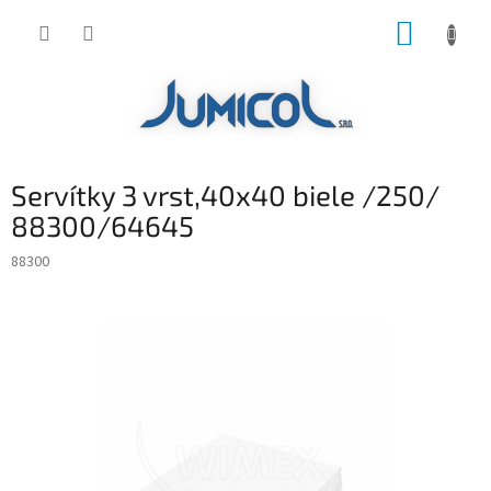
Prejsť
NÁKUP
na
obsah
KOŠÍK
Servítky 3 vrst,40x40 biele /250/
88300/64645
88300