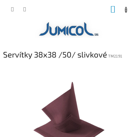
Prejsť
NÁKUP
na
obsah
KOŠÍK
Servítky 38x38 /50/ slivkové
TM2191