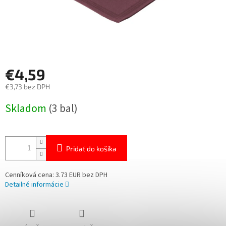
€4,59
€3,73 bez DPH
Jednotková
Skladom
(3 bal)
cena:
Pridať do košíka
Cenníková cena: 3.73 EUR bez DPH
Detailné informácie