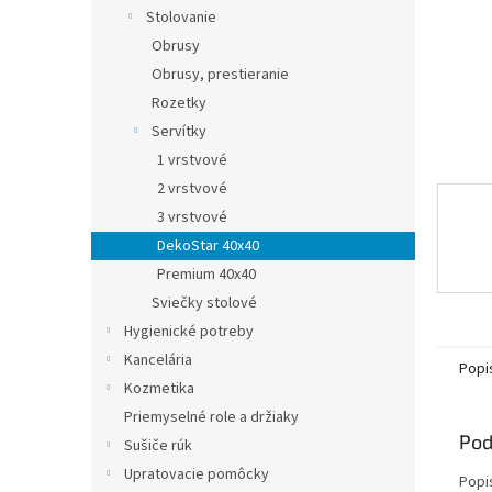
Stolovanie
Obrusy
Obrusy, prestieranie
Rozetky
Servítky
1 vrstvové
2 vrstvové
3 vrstvové
DekoStar 40x40
Premium 40x40
Sviečky stolové
Hygienické potreby
Kancelária
Popi
Kozmetika
Priemyselné role a držiaky
Pod
Sušiče rúk
Upratovacie pomôcky
Popi