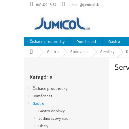
Prejsť
043 422 15 64
jumicol@jumicol.sk
na
obsah
Čistiace prostriedky
Domácnosť
Gastro
Domov
Gastro
Stolovanie
Servítky
D
B
Ser
o
Preskočiť
č
Kategórie
kategórie
n
ý
Čistiace prostriedky
p
Domácnosť
a
Gastro
n
e
Gastro doplnky
l
Jednorázový riad
Obaly