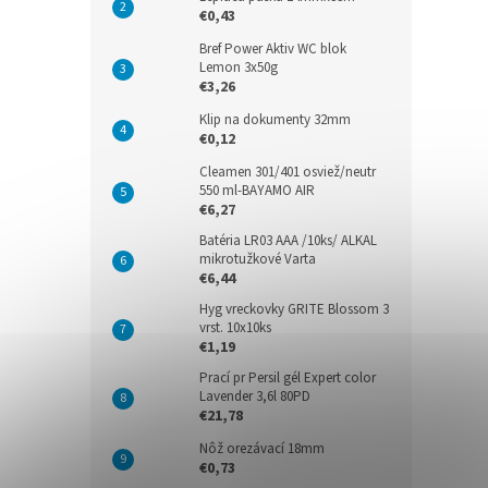
€0,43
Bref Power Aktiv WC blok
Lemon 3x50g
€3,26
Klip na dokumenty 32mm
€0,12
Cleamen 301/401 osviež/neutr
550 ml-BAYAMO AIR
€6,27
Batéria LR03 AAA /10ks/ ALKAL
mikrotužkové Varta
€6,44
Hyg vreckovky GRITE Blossom 3
vrst. 10x10ks
€1,19
Prací pr Persil gél Expert color
Lavender 3,6l 80PD
€21,78
Nôž orezávací 18mm
€0,73