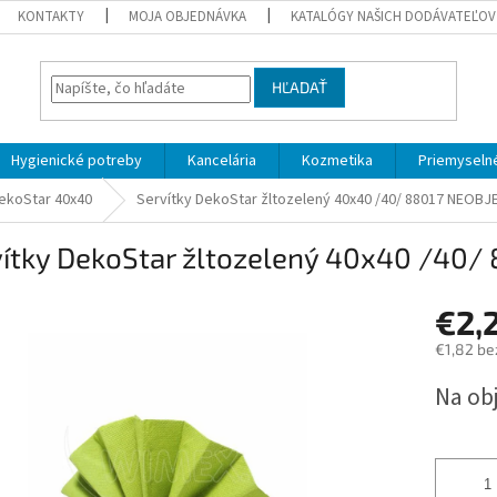
KONTAKTY
MOJA OBJEDNÁVKA
KATALÓGY NAŠICH DODÁVATEĽOV
HĽADAŤ
Hygienické potreby
Kancelária
Kozmetika
Priemyselné
ekoStar 40x40
Servítky DekoStar žltozelený 40x40 /40/ 88017 NEOB
vítky DekoStar žltozelený 40x40 /40
€2,
€1,82 be
Jednotk
Na ob
cena: