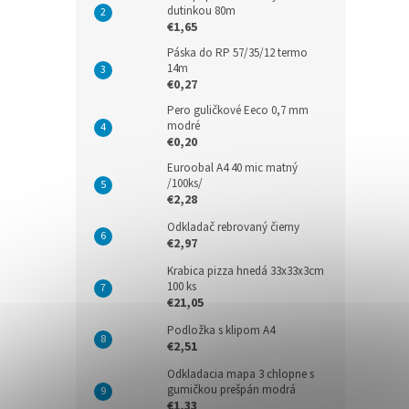
dutinkou 80m
€1,65
Páska do RP 57/35/12 termo
14m
€0,27
Pero guličkové Eeco 0,7 mm
modré
€0,20
Euroobal A4 40 mic matný
/100ks/
€2,28
Odkladač rebrovaný čierny
€2,97
Krabica pizza hnedá 33x33x3cm
100 ks
€21,05
Podložka s klipom A4
€2,51
Odkladacia mapa 3 chlopne s
gumičkou prešpán modrá
€1,33