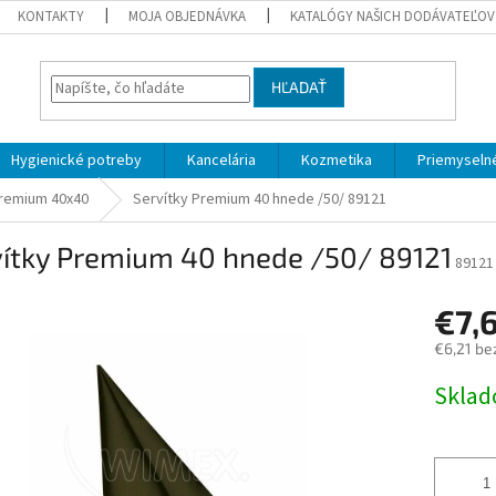
KONTAKTY
MOJA OBJEDNÁVKA
KATALÓGY NAŠICH DODÁVATEĽOV
HĽADAŤ
Hygienické potreby
Kancelária
Kozmetika
Priemyselné
remium 40x40
Servítky Premium 40 hnede /50/ 89121
vítky Premium 40 hnede /50/ 89121
89121
€7,
€6,21 be
Jednotk
Skla
cena: