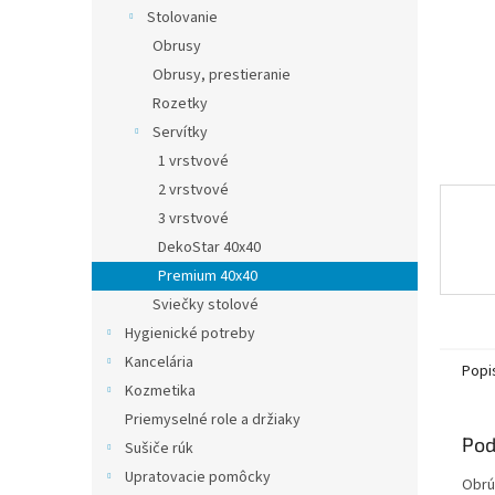
Stolovanie
Obrusy
Obrusy, prestieranie
Rozetky
Servítky
1 vrstvové
2 vrstvové
3 vrstvové
DekoStar 40x40
Premium 40x40
Sviečky stolové
Hygienické potreby
Kancelária
Popi
Kozmetika
Priemyselné role a držiaky
Pod
Sušiče rúk
Upratovacie pomôcky
Obrú