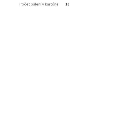
Počet balení v kartóne
:
16