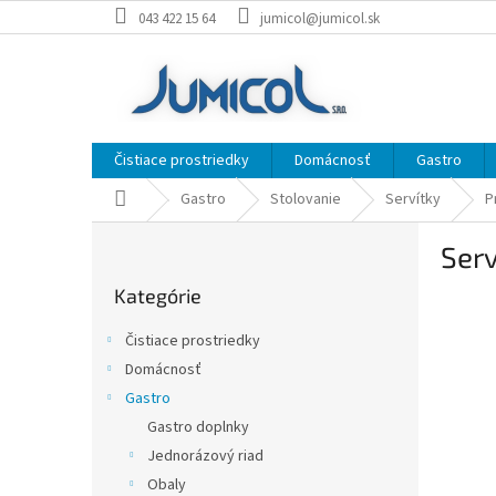
Prejsť
043 422 15 64
jumicol@jumicol.sk
na
obsah
Čistiace prostriedky
Domácnosť
Gastro
Domov
Gastro
Stolovanie
Servítky
P
B
Ser
o
Preskočiť
č
Kategórie
kategórie
n
ý
Čistiace prostriedky
p
Domácnosť
a
Gastro
n
e
Gastro doplnky
l
Jednorázový riad
Obaly