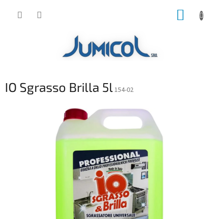
Prejsť
NÁKUP
na
obsah
KOŠÍK
IO Sgrasso Brilla 5l
154-02