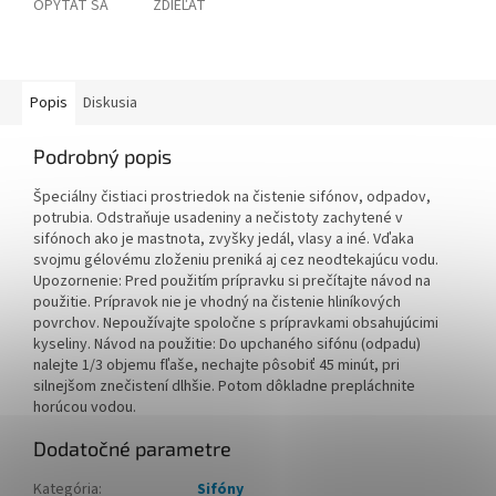
OPÝTAŤ SA
ZDIEĽAŤ
Popis
Diskusia
Podrobný popis
Špeciálny čistiaci prostriedok na čistenie sifónov, odpadov,
potrubia. Odstraňuje usadeniny a nečistoty zachytené v
sifónoch ako je mastnota, zvyšky jedál, vlasy a iné. Vďaka
svojmu gélovému zloženiu preniká aj cez neodtekajúcu vodu.
Upozornenie: Pred použitím prípravku si prečítajte návod na
použitie. Prípravok nie je vhodný na čistenie hliníkových
povrchov. Nepoužívajte spoločne s prípravkami obsahujúcimi
kyseliny. Návod na použitie: Do upchaného sifónu (odpadu)
nalejte 1/3 objemu fľaše, nechajte pôsobiť 45 minút, pri
silnejšom znečistení dlhšie. Potom dôkladne prepláchnite
horúcou vodou.
Dodatočné parametre
Kategória
:
Sifóny