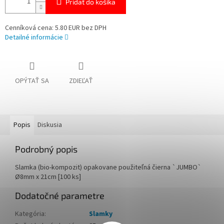
Pridať do košíka
Cenníková cena: 5.80 EUR bez DPH
Detailné informácie
OPÝTAŤ SA
ZDIEĽAŤ
Popis
Diskusia
Podrobný popis
Slamka (bio-kompozit) opakovane použiteľná čierna `JUMBO`
Ø8mm x 21cm [100 ks]
Dodatočné parametre
Kategória
:
Slamky