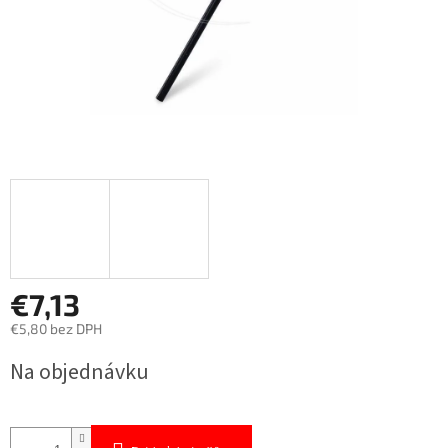
€7,13
€5,80 bez DPH
Jednotková
Na objednávku
cena: