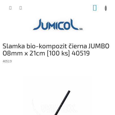
Prejsť
NÁKUP
na
obsah
KOŠÍK
Slamka bio-kompozit čierna JUMBO
O8mm x 21cm [100 ks] 40519
40519