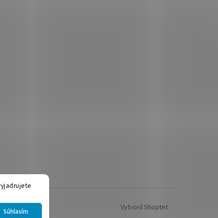
yjadrujete
Vytvoril Shoptet
Súhlasím