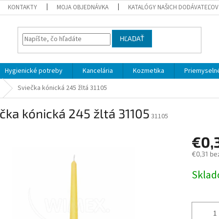
KONTAKTY
MOJA OBJEDNÁVKA
KATALÓGY NAŠICH DODÁVATEĽOV
HĽADAŤ
Hygienické potreby
Kancelária
Kozmetika
Priemyselné
Sviečka kónická 245 žltá 31105
čka kónická 245 žltá 31105
31105
€0,
€0,31 be
Jednotk
Skla
cena: