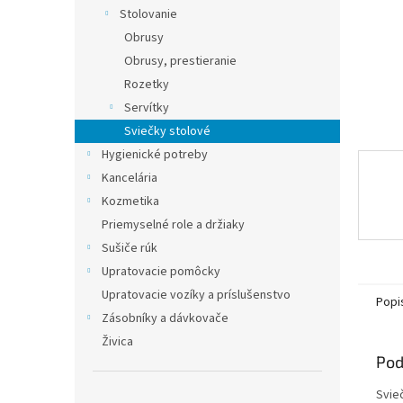
Stolovanie
Obrusy
Obrusy, prestieranie
Rozetky
Servítky
Sviečky stolové
Hygienické potreby
Kancelária
Kozmetika
Priemyselné role a držiaky
Sušiče rúk
Upratovacie pomôcky
Upratovacie vozíky a príslušenstvo
Popi
Zásobníky a dávkovače
Živica
Pod
Svieč