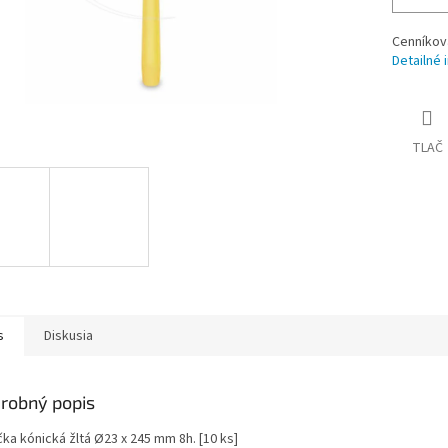
Cenníkov
Detailné 
TLAČ
s
Diskusia
robný popis
ka kónická žltá Ø23 x 245 mm 8h. [10 ks]