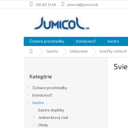
Prejsť
043 422 15 64
jumicol@jumicol.sk
na
obsah
Čistiace prostriedky
Domácnosť
Gastro
Domov
Gastro
Stolovanie
Sviečky stolové
B
Svie
o
Preskočiť
č
Kategórie
kategórie
n
ý
Čistiace prostriedky
p
Domácnosť
a
Gastro
n
e
Gastro doplnky
l
Jednorázový riad
Obaly