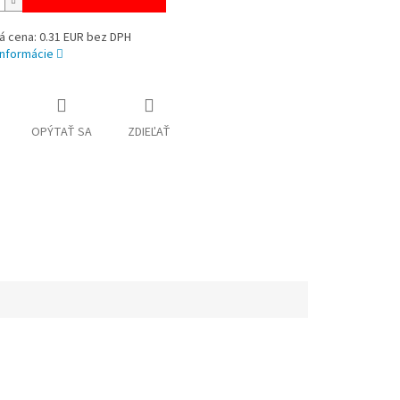
á cena: 0.31 EUR bez DPH
informácie
OPÝTAŤ SA
ZDIEĽAŤ