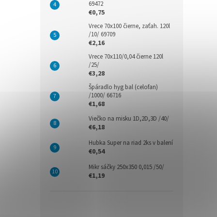
69472
€0,75
Vrece 70x100 čierne, zaťah. 120l
/10/ 69709
€2,16
Vrece 70x110/0,04 čierne 120l
/25/
€3,28
Špáradlo hyg bal (celofan)
/1000/ 66716
€1,68
Viečko na misku 1D,2D,3D /40/
€6,18
Hubka Super na riad 2ks v balení
€0,54
Mikr sáčky 250x350 0,015 /50/
€1,19