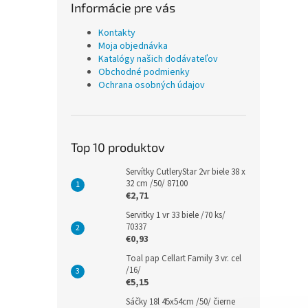
Informácie pre vás
Kontakty
Moja objednávka
Katalógy našich dodávateľov
Obchodné podmienky
Ochrana osobných údajov
Top 10 produktov
Servítky CutleryStar 2vr biele 38 x
32 cm /50/ 87100
€2,71
Servitky 1 vr 33 biele /70 ks/
70337
€0,93
Toal pap Cellart Family 3 vr. cel
/16/
€5,15
Sáčky 18l 45x54cm /50/ čierne