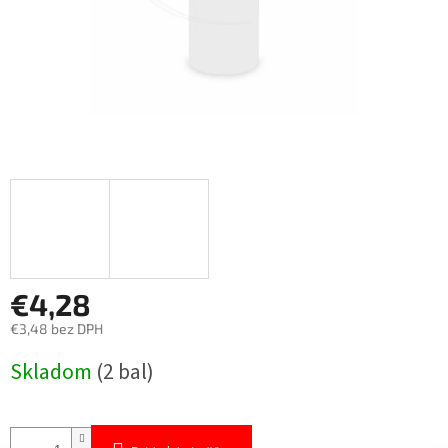
€4,28
€3,48 bez DPH
Jednotková
Skladom
(2 bal)
cena: