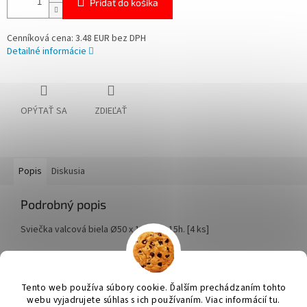
Pridať do košíka
Cenníková cena: 3.48 EUR bez DPH
Detailné informácie
OPÝTAŤ SA
ZDIEĽAŤ
Popis
Diskusia
Podrobný popis
Sviečka valcová biela Ø50 x 100 mm 15h. [4 ks]
Z
á
Tento web používa súbory cookie. Ďalším prechádzaním tohto
Vytvoril Shoptet
p
webu vyjadrujete súhlas s ich používaním. Viac informácií tu.