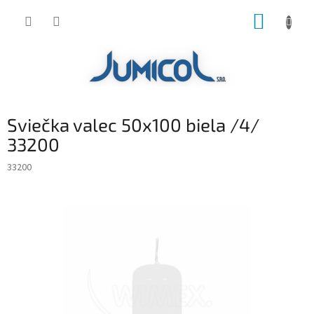
Prejsť
NÁKUP
na
obsah
KOŠÍK
Sviečka valec 50x100 biela /4/
33200
33200