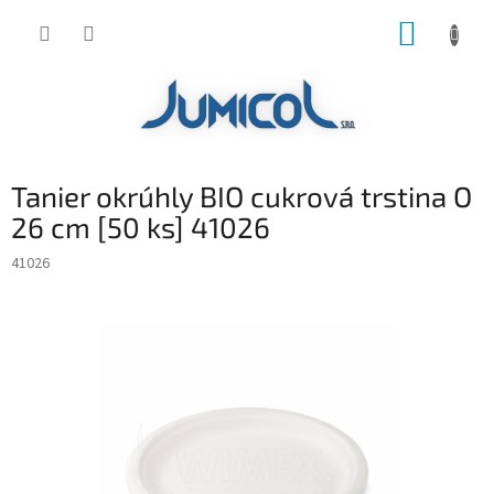
Prejsť
NÁKUP
na
obsah
KOŠÍK
Tanier okrúhly BIO cukrová trstina O
26 cm [50 ks] 41026
41026