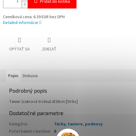
Pridať do košíka
Cenníková cena: 6.39 EUR bez DPH
Detailné informácie
OPÝTAŤ SA
ZDIEĽAŤ
Popis
Diskusia
Podrobný popis
Tanier (cukrová trstina) Ø26cm [50 ks]
Dodatočné parametre
Kategória
:
Tácky, taniere, podnosy
Počet balení v kartóne
:
5