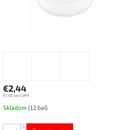
€2,44
€1,98 bez DPH
Jednotková
Skladom
(12 bal)
cena: