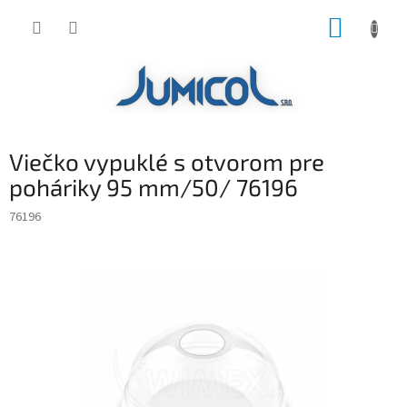
Prejsť
NÁKUP
na
obsah
KOŠÍK
Viečko vypuklé s otvorom pre
poháriky 95 mm/50/ 76196
76196