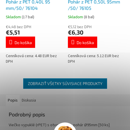
Pohár z PET 0,40L 95
Pohár z PET 0,50L 95mm
mm/50/ 76104
/50/ 76105
Skladom
(17 bal)
Skladom
(8 bal)
€4,48 bez DPH
€5,12 bez DPH
€5,51
€6,30
Do košíka
Do košíka
Cenníková cena: 4.48 EUR bez
Cenníková cena: 5.12 EUR bez
DPH
DPH
ZOBRAZIŤ VŠETKY SÚVISIACE PRODUKTY
Popis
Diskusia
Podrobný popis
Viečko vypuklé (rPET) s otvorom pre pohár Ø95mm [50 ks]