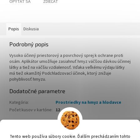
OPÝTAŤ SA
ZDIEĽAŤ
Popis
Diskusia
Podrobný popis
Vysoko účinný priestorový a povrchový sprej k ochrane proti
osám. Aplikátor umožňuje zasiahnuť hmyz väčšou dávkou účinnej
látky a tiež na väčšiu vzdialenosť. Vďaka veľkému výdaju látky
má tiež okamžitý Podchladzovací účinok, ktorý znižuje
pohyblivosť hmyzu.
Dodatočné parametre
Kategória
:
Prostriedky na hmyz a hlodavce
Počet kusov v kartóne
:
12
Z
á
Tento web používa súbory cookie. Ďalším prechádzaním tohto