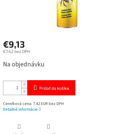
€9,13
€7,42 bez DPH
Jednotková
Na objednávku
cena:
Pridať do košíka
Cenníková cena: 7.42 EUR bez DPH
Detailné informácie