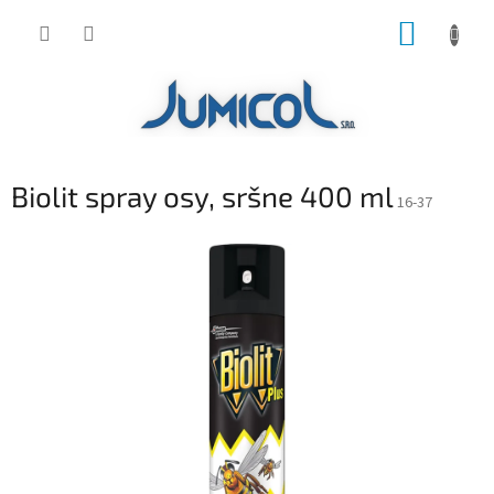
Prejsť
NÁKUP
na
obsah
KOŠÍK
Biolit spray osy, sršne 400 ml
16-37