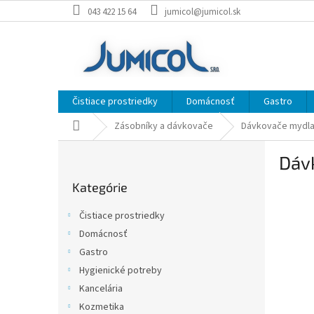
Prejsť
043 422 15 64
jumicol@jumicol.sk
na
obsah
Čistiace prostriedky
Domácnosť
Gastro
Domov
Zásobníky a dávkovače
Dávkovače mydla
B
Dáv
o
Preskočiť
č
Kategórie
kategórie
n
ý
Čistiace prostriedky
p
Domácnosť
a
Gastro
n
e
Hygienické potreby
l
Kancelária
Kozmetika