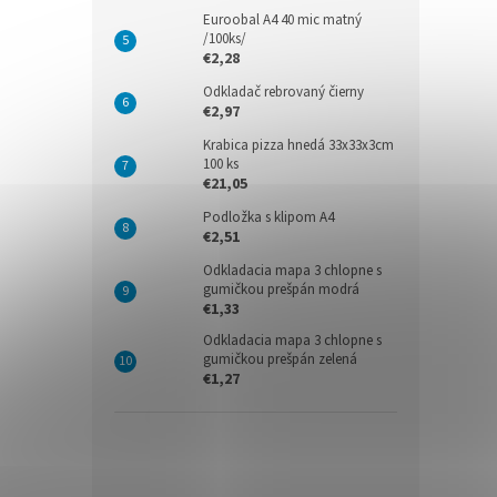
Euroobal A4 40 mic matný
/100ks/
€2,28
Odkladač rebrovaný čierny
€2,97
Krabica pizza hnedá 33x33x3cm
100 ks
€21,05
Podložka s klipom A4
€2,51
Odkladacia mapa 3 chlopne s
gumičkou prešpán modrá
€1,33
Odkladacia mapa 3 chlopne s
gumičkou prešpán zelená
€1,27