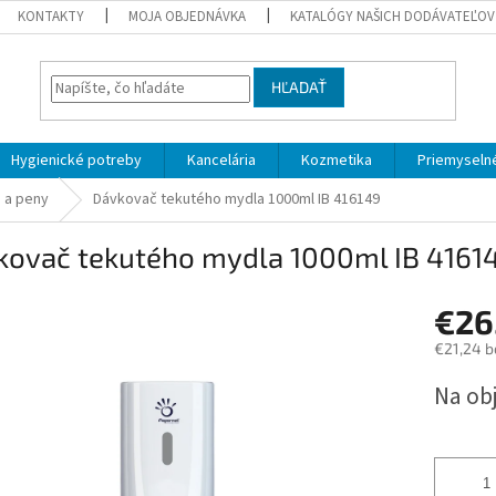
KONTAKTY
MOJA OBJEDNÁVKA
KATALÓGY NAŠICH DODÁVATEĽOV
HĽADAŤ
Hygienické potreby
Kancelária
Kozmetika
Priemyselné
 a peny
Dávkovač tekutého mydla 1000ml IB 416149
kovač tekutého mydla 1000ml IB 4161
€26
€21,24 b
Jednotk
Na ob
cena: