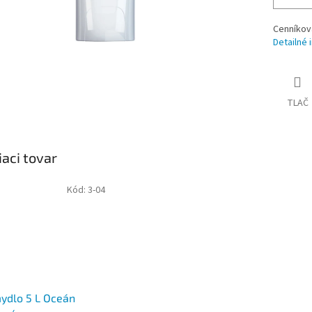
Cenníkov
Detailné 
TLAČ
iaci tovar
Kód:
3-04
ydlo 5 L Oceán