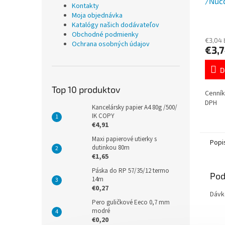
/Nuc
Kontakty
Moja objednávka
Katalógy našich dodávateľov
Obchodné podmienky
€3,04
Ochrana osobných údajov
€3,
D
Top 10 produktov
Cenník
DPH
Kancelársky papier A4 80g /500/
IK COPY
€4,91
Maxi papierové utierky s
Popi
dutinkou 80m
€1,65
Páska do RP 57/35/12 termo
Pod
14m
€0,27
Dávk
Pero guličkové Eeco 0,7 mm
modré
€0,20