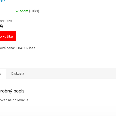
co/
Skladom
(10 ks)
 bez DPH
74
o košíka
ová cena: 3.04 EUR bez
s
Diskusia
robný popis
ovač na dolievanie