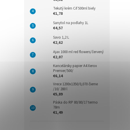
Tekutý krém Cif 500ml biely
€1,78
Sanytol na podlahy 1L
€4,57
Savo 1,2 L
€2,62
Ajax 1000 ml red flowers/červený
€2,07
Kancelársky papier A4 Xerox
Premier/500/
€6,14
Vrece 1200x1350/0,070 čierne
/10/ 280 l
€5,89
Páska do RP 80/80/17 termo
78m
€1,49