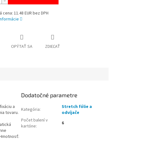
á cena: 11.48 EUR bez DPH
informácie
OPÝTAŤ SA
ZDIEĽAŤ
Dodatočné parametre
fixáciu a
Stretch fólie a
Kategória
:
ia tovaru.
odvíjače
Počet balení v
6
atická
kartóne
:
anne
 Hmotnosť: