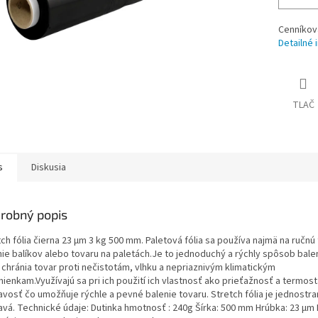
Cenníkov
Detailné 
TLAČ
s
Diskusia
robný popis
ch fólia čierna 23 µm 3 kg 500 mm. Paletová fólia sa používa najmä na ručnú 
nie balíkov alebo tovaru na paletách.Je to jednoduchý a rýchly spôsob balen
 chránia tovar proti nečistotám, vlhku a nepriaznivým klimatickým
ienkam.Využívajú sa pri ich použití ich vlastnosť ako prieťažnosť a termost
avosť čo umožňuje rýchle a pevné balenie tovaru. Stretch fólia je jednostr
navá. Technické údaje: Dutinka hmotnosť : 240g Šírka: 500 mm Hrúbka: 23 µm