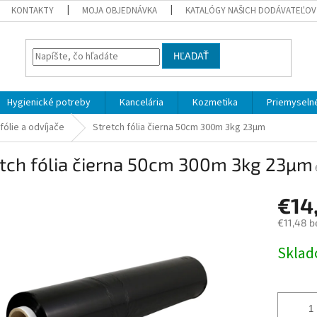
KONTAKTY
MOJA OBJEDNÁVKA
KATALÓGY NAŠICH DODÁVATEĽOV
HĽADAŤ
Hygienické potreby
Kancelária
Kozmetika
Priemyselné
fólie a odvíjače
Stretch fólia čierna 50cm 300m 3kg 23µm
etch fólia čierna 50cm 300m 3kg 23µm
€14
€11,48 b
Jednotk
Skla
cena: