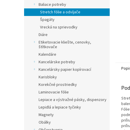
Baliace potreby
Stretch fólie a odvíjače
Špagáty
Vrecká na sprievodky
Diáre
Etiketovacie kliešte, cenovky,
štítkovače
Kalendáre
Kancelárske potreby
Popi
Kancelársky papier kopírovací
Karisbloky
Korekčné prostriedky
Pod
Laminovacie fólie
Stret
Lepiace a výstražné pásky, dispenzory
bale
Lepidlá a lepiace tyčinky
Fólie
Magnety
podm
priľn
Obálky
priľ