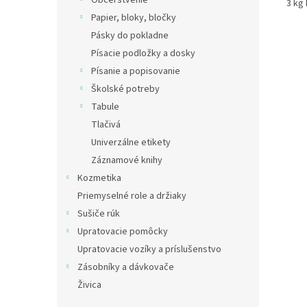
Občerstvenie
3 kg 
Papier, bloky, bločky
Pásky do pokladne
Písacie podložky a dosky
Písanie a popisovanie
Školské potreby
Tabule
Tlačivá
Univerzálne etikety
Záznamové knihy
Kozmetika
Priemyselné role a držiaky
Sušiče rúk
Upratovacie pomôcky
Upratovacie vozíky a príslušenstvo
Zásobníky a dávkovače
Živica