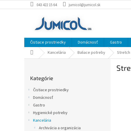
Prejsť
043 422 15 64
jumicol@jumicol.sk
na
obsah
Čistiace prostriedky
Domácnosť
Gastro
Domov
Kancelária
Baliace potreby
Stretch 
B
Str
o
Preskočiť
č
Kategórie
kategórie
n
ý
Čistiace prostriedky
p
Domácnosť
a
Gastro
n
e
Hygienické potreby
l
Kancelária
Archivácia a organizácia