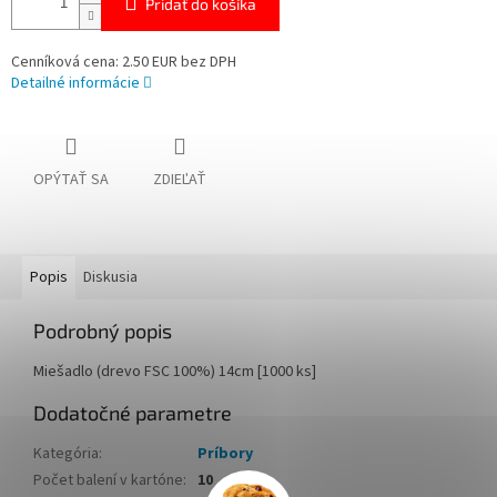
Pridať do košíka
Cenníková cena: 2.50 EUR bez DPH
Detailné informácie
OPÝTAŤ SA
ZDIEĽAŤ
Popis
Diskusia
Podrobný popis
Miešadlo (drevo FSC 100%) 14cm [1000 ks]
Dodatočné parametre
Kategória
:
Príbory
Počet balení v kartóne
:
10