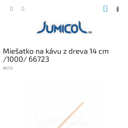
Prejsť
NÁKUP
na
obsah
KOŠÍK
Miešatko na kávu z dreva 14 cm
/1000/ 66723
66723