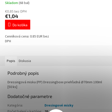
74800
Skladom
(68 bal)
€0,85 bez DPH
€1,04
Do košíka
Cenníková cena: 0.85 EUR bez
DPH
Popis
Diskusia
Podrobný popis
Dressingová miska (PP) Dressingboxx priehľadná Ø70mm 100ml
[50 ks]
Dodatočné parametre
Kategória
:
Dresingové misky
Počet balení v kartóne
:
20