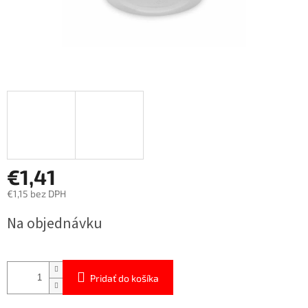
€1,41
€1,15 bez DPH
Jednotková
Na objednávku
cena:
Pridať do košíka