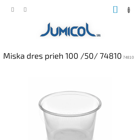
Prejsť
NÁKUP
na
obsah
KOŠÍK
Miska dres prieh 100 /50/ 74810
74810