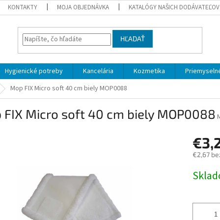
KONTAKTY
MOJA OBJEDNÁVKA
KATALÓGY NAŠICH DODÁVATEĽOV
HĽADAŤ
Hygienické potreby
Kancelária
Kozmetika
Priemyselné
Mop FIX Micro soft 40 cm biely MOP0088
 FIX Micro soft 40 cm biely MOP0088
€3,
€2,67 be
Jednotk
Skla
cena: