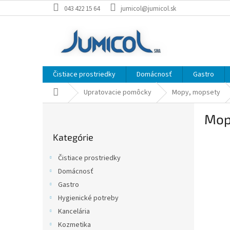
Prejsť
043 422 15 64
jumicol@jumicol.sk
na
obsah
Čistiace prostriedky
Domácnosť
Gastro
Domov
Upratovacie pomôcky
Mopy, mopsety
B
Mop
o
Preskočiť
č
Kategórie
kategórie
n
ý
Čistiace prostriedky
p
Domácnosť
a
Gastro
n
e
Hygienické potreby
l
Kancelária
Kozmetika