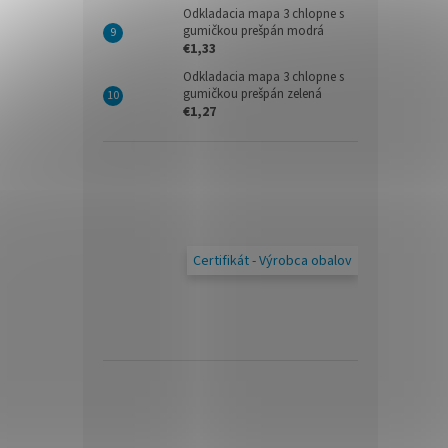
Odkladacia mapa 3 chlopne s
gumičkou prešpán modrá
€1,33
Odkladacia mapa 3 chlopne s
gumičkou prešpán zelená
€1,27
Certifikát - Výrobca obalov