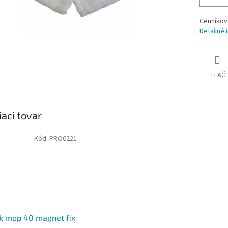
Cenníkov
Detailné 
TLAČ
iaci tovar
Kód:
PRO0221
k mop 40 magnet fix