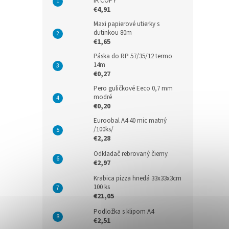
IK COPY
€4,91
Maxi papierové utierky s
dutinkou 80m
€1,65
Páska do RP 57/35/12 termo
14m
€0,27
Pero guličkové Eeco 0,7 mm
modré
€0,20
Euroobal A4 40 mic matný
/100ks/
€2,28
Odkladač rebrovaný čierny
€2,97
Krabica pizza hnedá 33x33x3cm
100 ks
€21,05
Podložka s klipom A4
€2,51