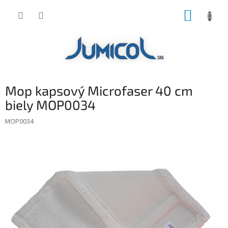
Prejsť
NÁKUP
na
obsah
KOŠÍK
Mop kapsový Microfaser 40 cm
biely MOP0034
MOP0034