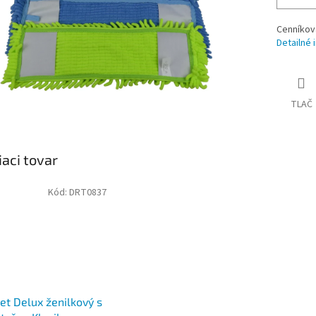
Cenníkov
Detailné 
TLAČ
iaci tovar
Kód:
DRT0837
t Delux ženilkový s