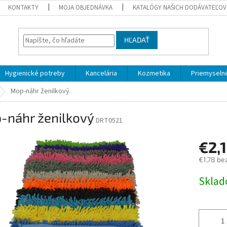
KONTAKTY
MOJA OBJEDNÁVKA
KATALÓGY NAŠICH DODÁVATEĽOV
HĽADAŤ
Hygienické potreby
Kancelária
Kozmetika
Priemyselné
Mop-náhr ženilkový
-náhr ženilkový
DRT0521
€2,
€1,78 be
Jednotk
Skla
cena: