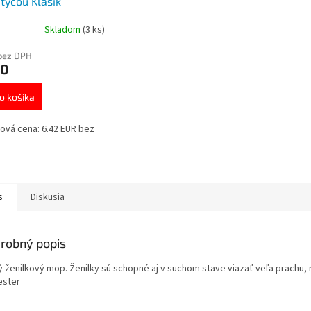
.tyčou Klasik
837
Skladom
(3 ks)
bez DPH
90
o košíka
ová cena: 6.42 EUR bez
s
Diskusia
robný popis
ý ženilkový mop. Ženilky sú schopné aj v suchom stave viazať veľa prachu, 
ester