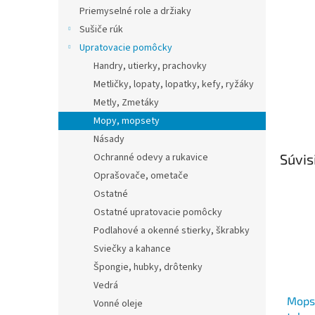
Priemyselné role a držiaky
Sušiče rúk
Upratovacie pomôcky
Handry, utierky, prachovky
Metličky, lopaty, lopatky, kefy, ryžáky
Metly, Zmetáky
Mopy, mopsety
Násady
Ochranné odevy a rukavice
Súvis
Oprašovače, ometače
Ostatné
Ostatné upratovacie pomôcky
Podlahové a okenné stierky, škrabky
Sviečky a kahance
Špongie, hubky, drôtenky
Vedrá
Mopse
Vonné oleje