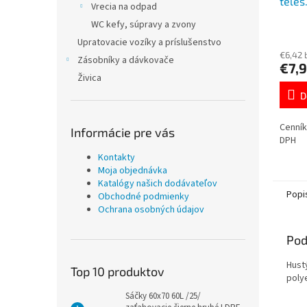
teles
Vrecia na odpad
DRT0
WC kefy, súpravy a zvony
Upratovacie vozíky a príslušenstvo
€6,42 
Zásobníky a dávkovače
€7,
Živica
D
Cenník
Informácie pre vás
DPH
Kontakty
Moja objednávka
Katalógy našich dodávateľov
Popi
Obchodné podmienky
Ochrana osobných údajov
Pod
Hust
Top 10 produktov
poly
Sáčky 60x70 60L /25/