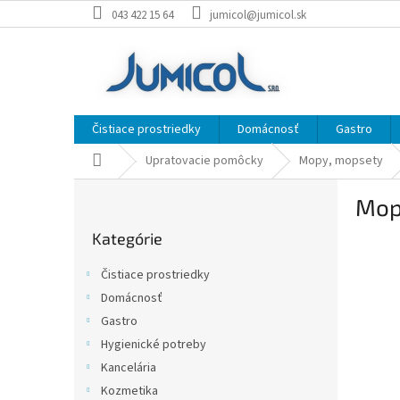
Prejsť
043 422 15 64
jumicol@jumicol.sk
na
obsah
Čistiace prostriedky
Domácnosť
Gastro
Domov
Upratovacie pomôcky
Mopy, mopsety
B
Mop
o
Preskočiť
č
Kategórie
kategórie
n
ý
Čistiace prostriedky
p
Domácnosť
a
Gastro
n
e
Hygienické potreby
l
Kancelária
Kozmetika