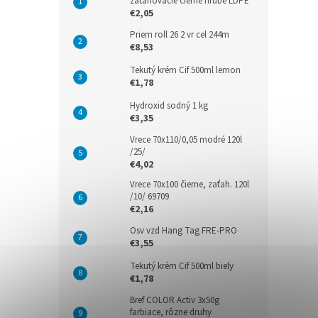
zaťahovacie čierne hrubé LDPE
€2,05
Priem roll 26 2 vr cel 244m
€8,53
Tekutý krém Cif 500ml lemon
€1,78
Hydroxid sodný 1 kg
€3,35
Vrece 70x110/0,05 modré 120l
/25/
€4,02
Vrece 70x100 čierne, zaťah. 120l
/10/ 69709
€2,16
Osv vzd Hang Tag FRE-PRO
€3,55
Tekutý krém Cif 500ml biely
€1,78
Bref COLOR Activ 3x50g
farbiace, rôzne druhy