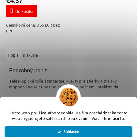
€4,37
Do košíka
Cenníková cena: 3.55 EUR bez
DPH
Popis
Diskusia
Podrobný popis
Teleskopické tyče štandartnej kvality pre stierky a držiaky
mopov STANDART bez poistenia proti bočnému prekĺznutiu.
Z
á
Tento web používa súbory cookie. Ďalším prechádzaním tohto
Vytvoril Shoptet
p
webu vyjadrujete súhlas s ich používaním. Viac informácií tu.
ä
t
Súhlasím
Copyright 2026
JUMICOL, s.r.o.
. Všetky práva vyhradené.
Upraviť