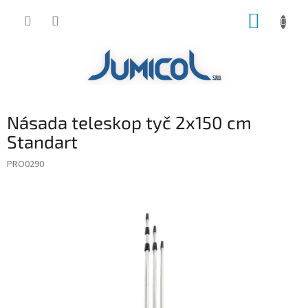
Prejsť
NÁKUP
na
obsah
KOŠÍK
Násada teleskop tyč 2x150 cm
Standart
PRO0290