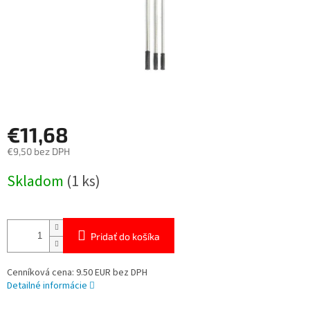
€11,68
€9,50 bez DPH
Jednotková
Skladom
(1 ks)
cena:
Pridať do košíka
Cenníková cena: 9.50 EUR bez DPH
Detailné informácie