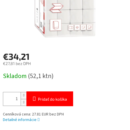
€34,21
€27,81 bez DPH
Jednotková
Skladom
(52,1 ktn)
cena:
Pridať do košíka
Cenníková cena: 27.81 EUR bez DPH
Detailné informácie