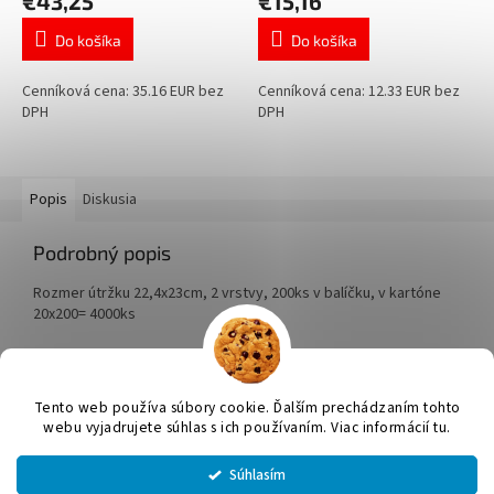
€43,25
€15,16
Do košíka
Do košíka
Cenníková cena: 35.16 EUR bez
Cenníková cena: 12.33 EUR bez
DPH
DPH
Popis
Diskusia
Podrobný popis
Rozmer útržku 22,4x23cm, 2 vrstvy, 200ks v balíčku, v kartóne
20x200= 4000ks
Z
á
Tento web používa súbory cookie. Ďalším prechádzaním tohto
Vytvoril Shoptet
p
webu vyjadrujete súhlas s ich používaním. Viac informácií tu.
ä
t
Súhlasím
Copyright 2026
JUMICOL, s.r.o.
. Všetky práva vyhradené.
Upraviť