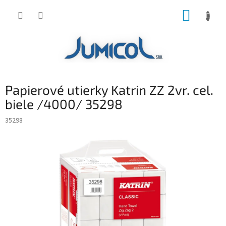
Prejsť
NÁKUP
na
obsah
KOŠÍK
Papierové utierky Katrin ZZ 2vr. cel.
biele /4000/ 35298
35298