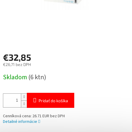
€32,85
€26,71 bez DPH
Jednotková
Skladom
(6 ktn)
cena:
Pridať do košíka
Cenníková cena: 26.71 EUR bez DPH
Detailné informácie