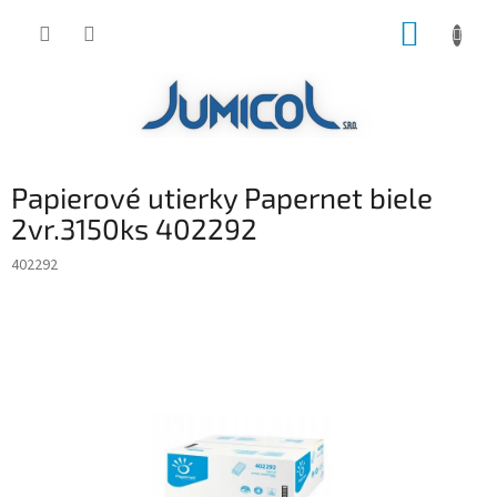
Prejsť
NÁKUP
na
obsah
KOŠÍK
Papierové utierky Papernet biele
2vr.3150ks 402292
402292