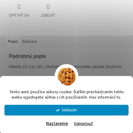
OPÝTAŤ SA
ZDIEĽAŤ
Popis
Diskusia
Podrobný popis
Utierky ZZ 2-vr, CEL, 15x210 ks, Papernet biele, útržok 21x24 cm
Z
á
Tento web používa súbory cookie. Ďalším prechádzaním tohto
Vytvoril Shoptet
p
webu vyjadrujete súhlas s ich používaním. Viac informácií tu.
ä
t
Súhlasím
Copyright 2026
JUMICOL, s.r.o.
. Všetky práva vyhradené.
Upraviť
i
nastavenie cookies
e
Nastavenie
Odmietnuť