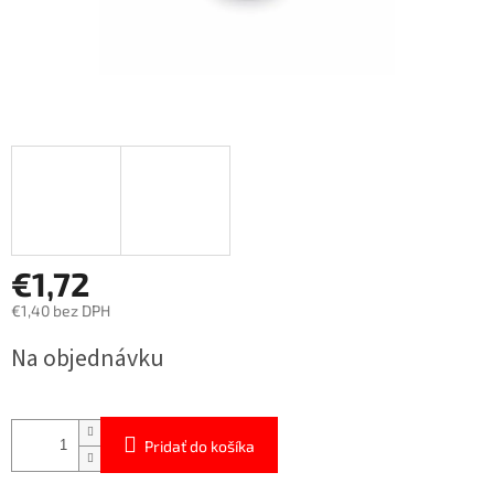
€1,72
€1,40 bez DPH
Jednotková
Na objednávku
cena:
Pridať do košíka