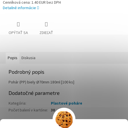
Cenníková cena: 1.40 EUR bez DPH
Detailné informácie
OPÝTAŤ SA
ZDIEĽAŤ
Popis
Diskusia
Podrobný popis
Pohár (PP) biely Ø70mm 180ml [100 ks]
Dodatočné parametre
Kategória
:
Plastové poháre
Počet balení v kartóne
:
30
Z