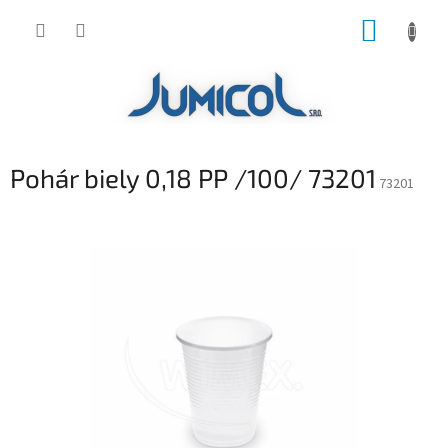
Prejsť
NÁKUP
na
obsah
KOŠÍK
Pohár biely 0,18 PP /100/ 73201
73201