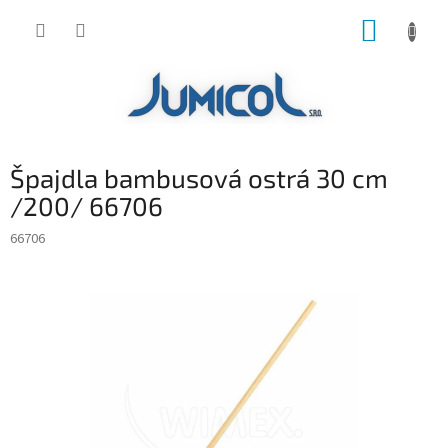
Prejsť
NÁKUP
na
obsah
KOŠÍK
Špajdla bambusová ostrá 30 cm
/200/ 66706
66706