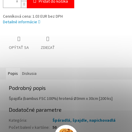
Pridať do košíka
Cenníková cena: 1.03 EUR bez DPH
Detailné informácie
OPÝTAŤ SA
ZDIEĽAŤ
Popis
Diskusia
Podrobný popis
Špajdľa (bambus FSC 100%) hrotená Ø3mm x 30cm [200 ks]
Dodatočné parametre
Kategória
:
Špáradlá, špajdle, napichovadlá
Počet balení v kartóne
:
50