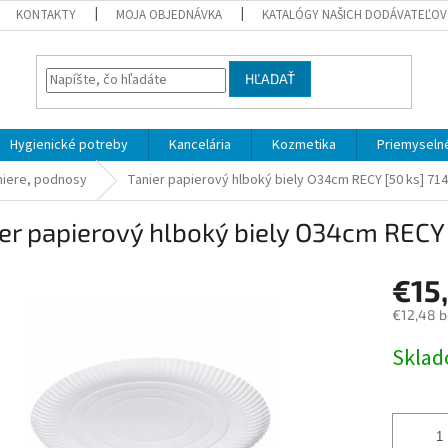
KONTAKTY
MOJA OBJEDNÁVKA
KATALÓGY NAŠICH DODÁVATEĽOV
HĽADAŤ
Hygienické potreby
Kancelária
Kozmetika
Priemyselné
niere, podnosy
Tanier papierový hlboký biely O34cm RECY [50 ks] 71
er papierový hlboký biely O34cm RECY 
€15
€12,48 
Jednotk
Skla
cena: