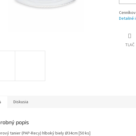
Cenníkov
Detailné 
TLAČ
s
Diskusia
robný popis
erový tanier (PAP-Recy) hlboký biely Ø34cm [50 ks]