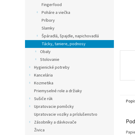
Fingerfood
Poháre a viečka
Príbory
Slamky
Špáradlá, špajdle, napichovadlá
Tácky, taniere, podnosy
Obaly
Stolovanie
Hygienické potreby
Kancelária
Kozmetika
Priemyselné role a držiaky
Sušiče rúk
Popi
Upratovacie pomôcky
Upratovacie vozíky a príslušenstvo
Pod
Zásobníky a dávkovače
Živica
Papi