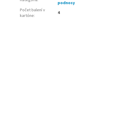
podnosy
Počet balení v
4
kartóne
: