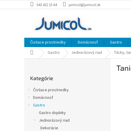
Prejsť
043 422 15 64
jumicol@jumicol.sk
na
obsah
Čistiace prostriedky
Domácnosť
Gastro
Domov
Gastro
Jednorázový riad
Tácky, ta
B
Tani
o
Preskočiť
č
Kategórie
kategórie
n
ý
Čistiace prostriedky
p
Domácnosť
a
Gastro
n
e
Gastro doplnky
l
Jednorázový riad
Dekorácie