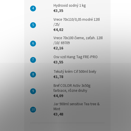
Hydroxid sodný 1 kg
€3,35
Vrece 70x110/0,05 modré 120l
/25/
€4,02
Vrece 70x100 čierne, zaťah. 120l
/10/ 69709
€2,16
Osv vzd Hang Tag FRE-PRO
€3,55
Tekutý krém Cif 500ml biely
€1,78
Bref COLOR Activ 3x50g
farbiace, rôzne druhy
€4,09
Jar 900ml sensitive Tea tree &
Mint
€3,48