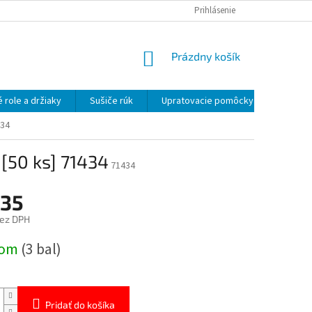
OBCHODNÉ PODMIENKY
OCHRANA OSOBNÝCH ÚDAJOV
Prihlásenie
NÁKUPNÝ
Prázdny košík
KOŠÍK
 role a držiaky
Sušiče rúk
Upratovacie pomôcky
Uprato
434
[50 ks] 71434
71434
,35
bez DPH
ová
dom
(3 bal)
Pridať do košíka