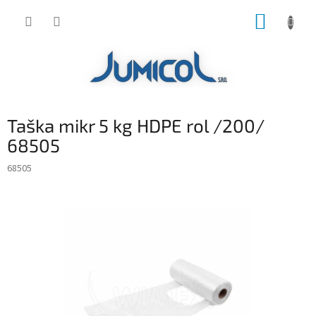
Prejsť
NÁKUP
na
obsah
KOŠÍK
Taška mikr 5 kg HDPE rol /200/
68505
68505