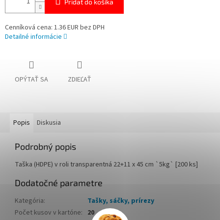
Pridať do košíka
Cenníková cena: 1.36 EUR bez DPH
Detailné informácie
OPÝTAŤ SA
ZDIEĽAŤ
Popis
Diskusia
Podrobný popis
Taška (HDPE) v roli transparentná 22+11 x 45 cm `5kg` [200 ks]
Dodatočné parametre
Kategória
:
Tašky, sáčky, prírezy
Počet kusov v kartóne
:
20