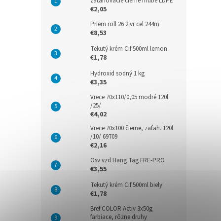
zaťahovacie čierne hrubé LDPE
€2,05
Priem roll 26 2 vr cel 244m
€8,53
Tekutý krém Cif 500ml lemon
€1,78
Hydroxid sodný 1 kg
€3,35
Vrece 70x110/0,05 modré 120l
/25/
€4,02
Vrece 70x100 čierne, zaťah. 120l
/10/ 69709
€2,16
Osv vzd Hang Tag FRE-PRO
€3,55
Tekutý krém Cif 500ml biely
€1,78
Bref COLOR Activ 3x50g
farbiace, rôzne druhy