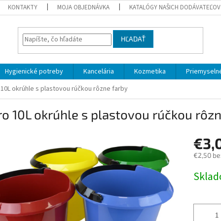
KONTAKTY
MOJA OBJEDNÁVKA
KATALÓGY NAŠICH DODÁVATEĽOV
HĽADAŤ
Hygienické potreby
Kancelária
Kozmetika
Priemyselné
10L okrúhle s plastovou rúčkou rôzne farby
o 10L okrúhle s plastovou rúčkou rôzn
€3,
€2,50 be
Jednotk
Skla
cena: