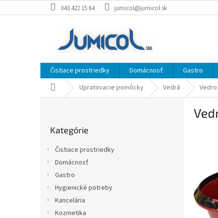
Prejsť
043 422 15 64
jumicol@jumicol.sk
na
obsah
Čistiace prostriedky
Domácnosť
Gastro
Domov
Upratovacie pomôcky
Vedrá
Vedro 
B
Vedr
o
Preskočiť
č
Kategórie
kategórie
n
ý
Čistiace prostriedky
p
Domácnosť
a
Gastro
n
e
Hygienické potreby
l
Kancelária
Kozmetika