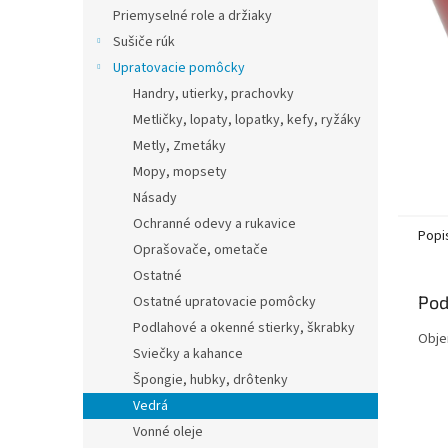
Priemyselné role a držiaky
Sušiče rúk
Upratovacie pomôcky
Handry, utierky, prachovky
Metličky, lopaty, lopatky, kefy, ryžáky
Metly, Zmetáky
Mopy, mopsety
Násady
Ochranné odevy a rukavice
Popi
Oprašovače, ometače
Ostatné
Pod
Ostatné upratovacie pomôcky
Podlahové a okenné stierky, škrabky
Obje
Sviečky a kahance
Špongie, hubky, drôtenky
Vedrá
Vonné oleje