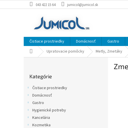
Prejsť
043 422 15 64
jumicol@jumicol.sk
na
obsah
Čistiace prostriedky
Domácnosť
Gastro
Domov
Upratovacie pomôcky
Metly, Zmetáky
B
Zme
o
Preskočiť
č
Kategórie
kategórie
n
ý
Čistiace prostriedky
p
Domácnosť
a
Gastro
n
e
Hygienické potreby
l
Kancelária
Kozmetika