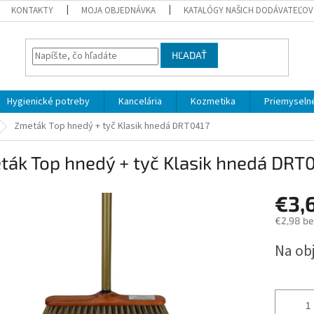
KONTAKTY
MOJA OBJEDNÁVKA
KATALÓGY NAŠICH DODÁVATEĽOV
HĽADAŤ
Hygienické potreby
Kancelária
Kozmetika
Priemyselné
Zmeták Top hnedý + tyč Klasik hnedá DRT0417
ták Top hnedý + tyč Klasik hnedá DRT
€3,
€2,98 b
Jednotk
Na ob
cena: