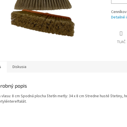
Cenníkov
Detailné 
TLAČ
s
Diskusia
robný popis
 vlasu: 8 cm Spodná plocha štetín metly: 34 x 8 cm Stredne husté štetiny, h
tyléntereftalát.