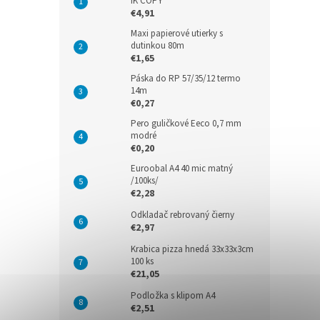
IK COPY
€4,91
Maxi papierové utierky s
dutinkou 80m
€1,65
Páska do RP 57/35/12 termo
14m
€0,27
Pero guličkové Eeco 0,7 mm
modré
€0,20
Euroobal A4 40 mic matný
/100ks/
€2,28
Odkladač rebrovaný čierny
€2,97
Krabica pizza hnedá 33x33x3cm
100 ks
€21,05
Podložka s klipom A4
€2,51