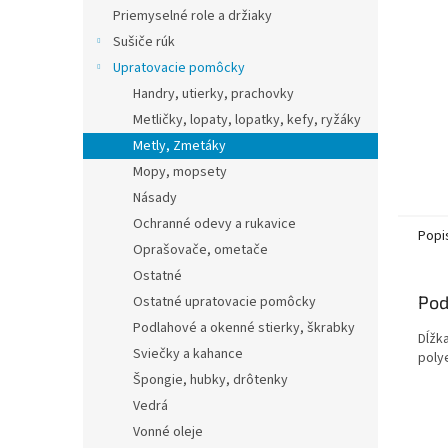
Priemyselné role a držiaky
Sušiče rúk
Upratovacie pomôcky
Handry, utierky, prachovky
Metličky, lopaty, lopatky, kefy, ryžáky
Metly, Zmetáky
Mopy, mopsety
Násady
Ochranné odevy a rukavice
Popi
Oprašovače, ometače
Ostatné
Pod
Ostatné upratovacie pomôcky
Podlahové a okenné stierky, škrabky
Dĺžka
Sviečky a kahance
polye
Špongie, hubky, drôtenky
Vedrá
Vonné oleje