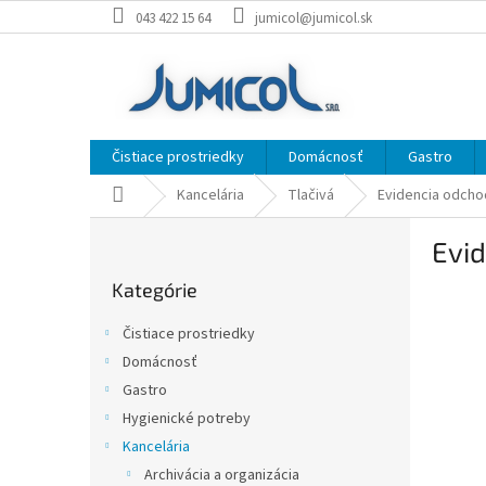
Prejsť
043 422 15 64
jumicol@jumicol.sk
na
obsah
Čistiace prostriedky
Domácnosť
Gastro
Domov
Kancelária
Tlačivá
Evidencia odcho
B
Evid
o
Preskočiť
č
Kategórie
kategórie
n
ý
Čistiace prostriedky
p
Domácnosť
a
Gastro
n
e
Hygienické potreby
l
Kancelária
Archivácia a organizácia