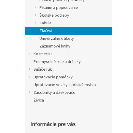
Písacie podložky a dosky
Písanie a popisovanie
Školské potreby
Tabule
Tlačivá
Univerzálne etikety
Záznamové knihy
Kozmetika
Priemyselné role a držiaky
Sušiče rúk
Upratovacie pomôcky
Upratovacie vozíky a príslušenstvo
Zásobníky a dávkovače
Živica
Informácie pre vás