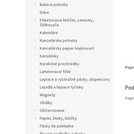
Baliace potreby
Diáre
Etiketovacie kliešte, cenovky,
štítkovače
Kalendáre
Kancelárske potreby
Kancelársky papier kopírovací
Karisbloky
Korekčné prostriedky
Popi
Laminovacie fólie
Lepiace a výstražné pásky, dispenzory
Pod
Lepidlá a lepiace tyčinky
Magnety
Popi
Obálky
Občerstvenie
Papier, bloky, bločky
Pásky do pokladne