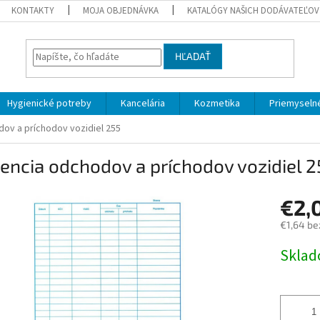
KONTAKTY
MOJA OBJEDNÁVKA
KATALÓGY NAŠICH DODÁVATEĽOV
HĽADAŤ
Hygienické potreby
Kancelária
Kozmetika
Priemyselné
dov a príchodov vozidiel 255
encia odchodov a príchodov vozidiel 2
€2,
€1,64 be
Jednotk
Skla
cena: