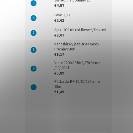
Sanytol na podlahy 1L
€4,57
Savo 1,2 L
€2,62
Ajax 1000 ml red flowers/červený
€2,07
Kancelársky papier A4 Xerox
Premier/500/
€6,14
Vrece 1200x1350/0,070 čierne
/10/ 280 l
€5,89
Páska do RP 80/80/17 termo
78m
€1,49