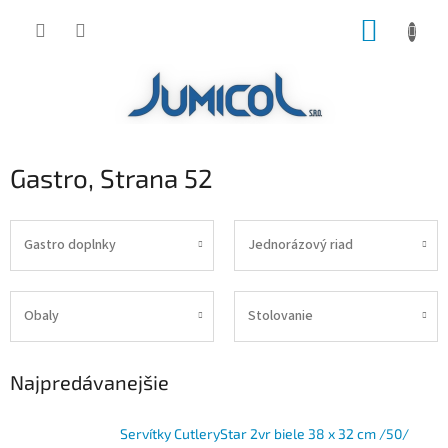
Prejsť
NÁKUP
na
obsah
KOŠÍK
Gastro
, Strana 52
Gastro doplnky
Jednorázový riad
Obaly
Stolovanie
Najpredávanejšie
Servítky CutleryStar 2vr biele 38 x 32 cm /50/