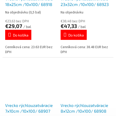
18x25cm /10x100/ 68918
23x32cm /10x100/ 68923
Na objednávku
(0,5 bal)
Na objednávku
€23,63 bez DPH
€38,48 bez DPH
€29,07
€47,33
/ bal
/ bal
Do košíka
Do košíka
Cenníková cena: 23.63 EUR bez
Cenníková cena: 38.48 EUR bez
DPH
DPH
Vrecko rýchlouzatváracie
Vrecko rýchlouzatváracie
7x10cm /10x100/ 68907
8x12cm /10x100/ 68908