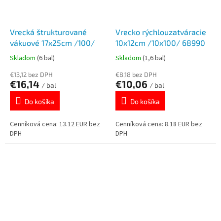
Vrecká štrukturované
Vrecko rýchlouzatváracie
vákuové 17x25cm /100/
10x12cm /10x100/ 68990
Skladom
(6 bal)
Skladom
(1,6 bal)
€13,12 bez DPH
€8,18 bez DPH
€16,14
€10,06
/ bal
/ bal
Do košíka
Do košíka
Cenníková cena: 13.12 EUR bez
Cenníková cena: 8.18 EUR bez
DPH
DPH