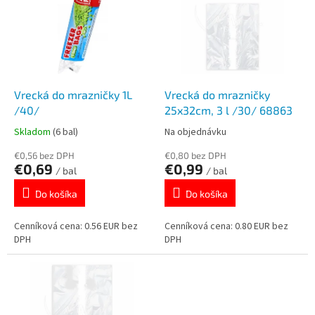
p
e
i
p
s
r
p
o
r
d
o
u
d
k
Vrecká do mrazničky 1L
Vrecká do mrazničky
u
t
/40/
25x32cm, 3 l /30/ 68863
k
o
Skladom
(6 bal)
Na objednávku
t
v
o
€0,56 bez DPH
€0,80 bez DPH
€0,69
€0,99
v
/ bal
/ bal
Do košíka
Do košíka
Cenníková cena: 0.56 EUR bez
Cenníková cena: 0.80 EUR bez
DPH
DPH