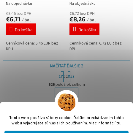
Na objednávku
Na objednávku
€5,46 bez DPH
€6,72 bez DPH
€6,71
€8,26
/ bal
/ bal
Do košíka
Do košíka
Cenníková cena: 5.46 EUR bez
Cenníková cena: 6.72 EUR bez
DPH
DPH
NAČÍTAŤ ĎALŠIE 2
S
1
52
53
t
O
r
626
položiek celkom
v
á
l
HORE
n
á
k
d
o
v
Z
a
a
c
á
Tento web používa súbory cookie. Ďalším prechádzaním tohto
n
i
Vytvoril Shoptet
p
webu vyjadrujete súhlas s ich používaním. Viac informácií tu.
i
e
ä
e
p