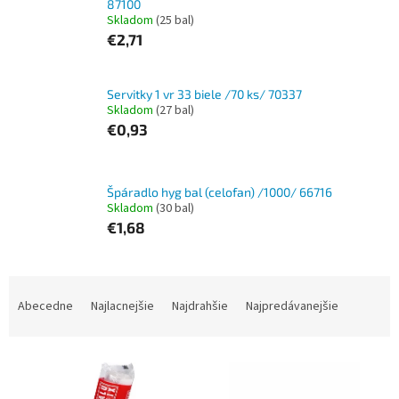
87100
Skladom
(25 bal)
€2,71
Servitky 1 vr 33 biele /70 ks/ 70337
Skladom
(27 bal)
€0,93
Špáradlo hyg bal (celofan) /1000/ 66716
Skladom
(30 bal)
€1,68
R
a
Abecedne
Najlacnejšie
Najdrahšie
Najpredávanejšie
d
e
V
n
ý
i