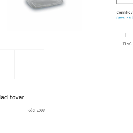
Cenníkov
Detailné 
TLAČ
iaci tovar
Kód:
2098