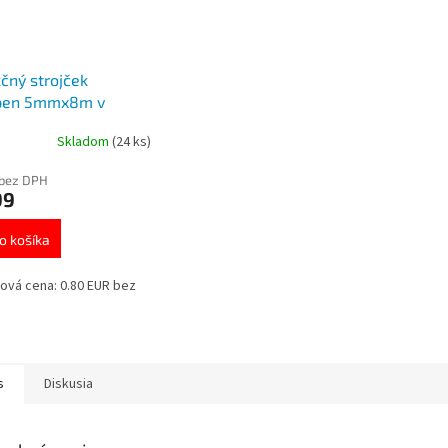
čný strojček
pen 5mmx8m v
u
Skladom
(24 ks)
 bez DPH
99
o košíka
ová cena: 0.80 EUR bez
s
Diskusia