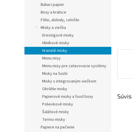
Baliaci papier
Boxy a krabice
Fólie, alobaly, celofán
Misky a viečka
Dresingové misky
Hliníkové misky
Hranaté misky
Menu misy
Menu misy pre zatavovacie systémy
Misky na Sushi
Misky s integrovaným viečkom
Okrúhle misky
Súvis
Papierové misky a food boxy
Polievkové misky
Šalátové misky
Termo misky
Papiere na pečenie