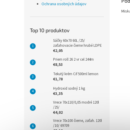
Pod
Ochrana osobných údajov
Misk
Top 10 produktov
Sáčky 60x70 60L /25/
zaťahovacie čierne hrubé LDPE
€2,05
Priem roll 26 2 vr cel 244m
€8,53
Tekutý krém Cif 500ml lemon
€1,78
Hydroxid sodný 1 kg
€3,35
Vrece 70x110/0,05 modré 120l
/25/
€4,02
Vrece 70x100 čierne, zaťah. 120l
/10/ 69709