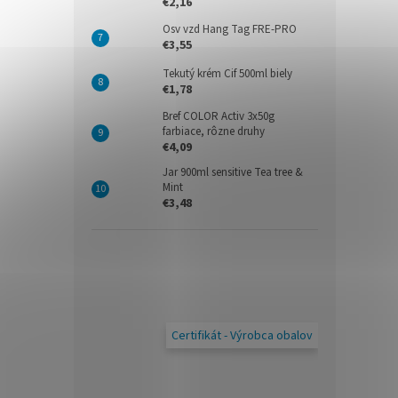
€2,16
Osv vzd Hang Tag FRE-PRO
€3,55
Tekutý krém Cif 500ml biely
€1,78
Bref COLOR Activ 3x50g
farbiace, rôzne druhy
€4,09
Jar 900ml sensitive Tea tree &
Mint
€3,48
Certifikát - Výrobca obalov