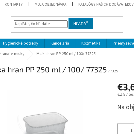
KONTAKTY
MOJA OBJEDNÁVKA
KATALÓGY NAŠICH DODÁVATEĽOV
HĽADAŤ
Hygienické potreby
Kancelária
Kozmetika
Priemyselné
Hranaté misky
Miska hran PP 250 ml / 100/ 77325
a hran PP 250 ml / 100/ 77325
77325
€3,
€2,97 be
Jednotk
Na ob
cena: