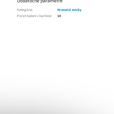
Dodatočné parametre
Kategória
:
Hranaté misky
Počet balení v kartóne
:
10