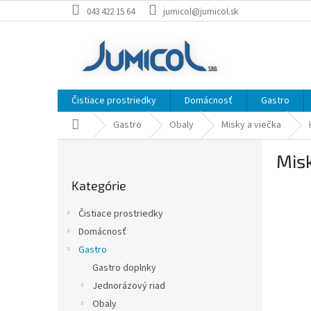
Prejsť
043 422 15 64
jumicol@jumicol.sk
na
obsah
Čistiace prostriedky
Domácnosť
Gastro
Domov
Gastro
Obaly
Misky a viečka
B
Misk
o
Preskočiť
č
Kategórie
kategórie
n
ý
Čistiace prostriedky
p
Domácnosť
a
Gastro
n
e
Gastro doplnky
l
Jednorázový riad
Obaly