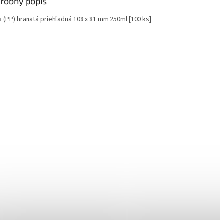
robný popis
a (PP) hranatá priehľadná 108 x 81 mm 250ml [100 ks]