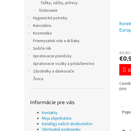
Tašky, sáčky, prírezy
Stolovanie
Hygienické potreby
Korek
Kancelária
Euro
Kozmetika
sáčk
Priemyselné role a držiaky
Sušiče rúk
€0,80
Upratovacie pomôcky
€0,
Upratovacie vozíky a príslušenstvo
D
Zásobníky a dávkovače
Živica
Cenník
DPH
Informácie pre vás
Popi
Kontakty
Moja objednávka
Katalógy našich dodávateľov
Obchodné podmienky