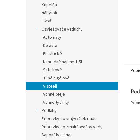
Kúpeľňa
Nábytok
Okná
Osviežovače vzduchu
Automaty
Do auta
Elektrické
Náhradné náplne 1-5l
Šatníkové
Popi
Tuhé a gélové
V spreji
Pod
Vonné oleje
Vonné tyčinky
Popi
Podlahy
Prípravky do umývačiek riadu
Prípravky do zmäkčovačov vody
Saponáty na riad