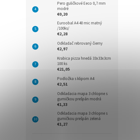
Pero guličkové Eeco 0,7 mm
modré
€0,20
Euroobal A4 40 mic matný
/100ks/
€2,28
Odkladač rebrovaný čierny
€2,97
Krabica pizza hnedá 33x33x3cm
100 ks
€21,05
Podložka s klipom A4
€2,51
Odkladacia mapa 3 chlopne s
gumičkou prešpán modrá
€1,33
Odkladacia mapa 3 chlopne s
gumičkou prešpán zelená
€1,27