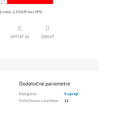
á cena: 2.19 EUR bez DPH
OPÝTAŤ SA
ZDIEĽAŤ
Dodatočné parametre
Kategória
:
V spreji
Počet kusov v kartóne
:
12