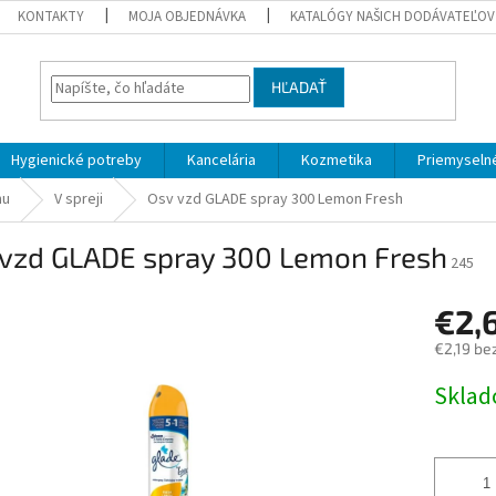
KONTAKTY
MOJA OBJEDNÁVKA
KATALÓGY NAŠICH DODÁVATEĽOV
HĽADAŤ
Hygienické potreby
Kancelária
Kozmetika
Priemyselné
hu
V spreji
Osv vzd GLADE spray 300 Lemon Fresh
 vzd GLADE spray 300 Lemon Fresh
245
€2,
€2,19 be
Jednotk
Skla
cena: