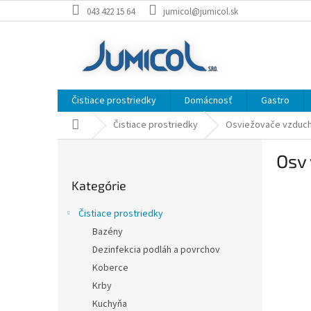
Prejsť
043 422 15 64
jumicol@jumicol.sk
na
obsah
Čistiace prostriedky
Domácnosť
Gastro
Domov
Čistiace prostriedky
Osviežovače vzduc
B
Osv
o
Preskočiť
č
Kategórie
kategórie
n
ý
Čistiace prostriedky
p
Bazény
a
Dezinfekcia podláh a povrchov
n
e
Koberce
l
Krby
Kuchyňa