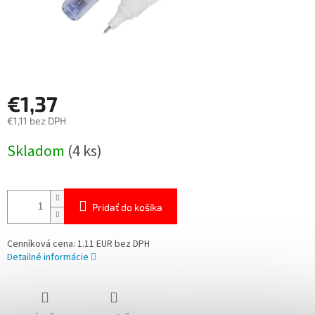
€1,37
€1,11 bez DPH
Jednotková
Skladom
(4 ks)
cena:
Pridať do košíka
Cenníková cena: 1.11 EUR bez DPH
Detailné informácie