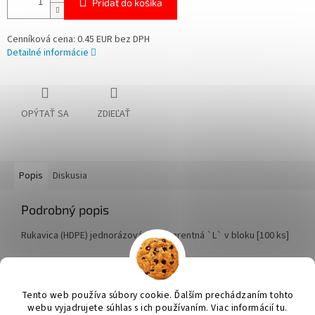
Pridať do košíka
Cenníková cena: 0.45 EUR bez DPH
Detailné informácie
OPÝTAŤ SA
ZDIEĽAŤ
Popis
Diskusia
Podrobný popis
Rukavica (HDPE) jednorázová transparentná `L` v bloku [100 ks]
Z
á
Tento web používa súbory cookie. Ďalším prechádzaním tohto
Vytvoril Shoptet
p
webu vyjadrujete súhlas s ich používaním. Viac informácií tu.