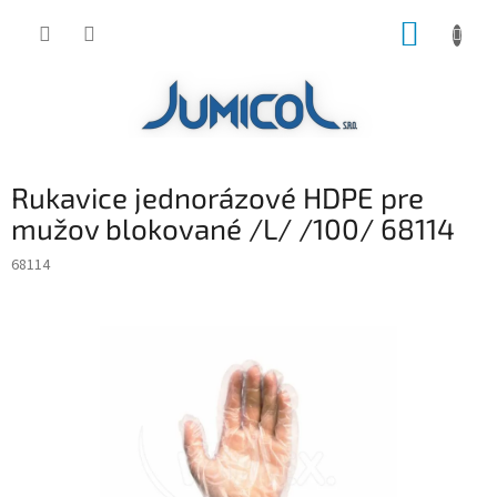
Prejsť
NÁKUP
na
obsah
KOŠÍK
Rukavice jednorázové HDPE pre
mužov blokované /L/ /100/ 68114
68114