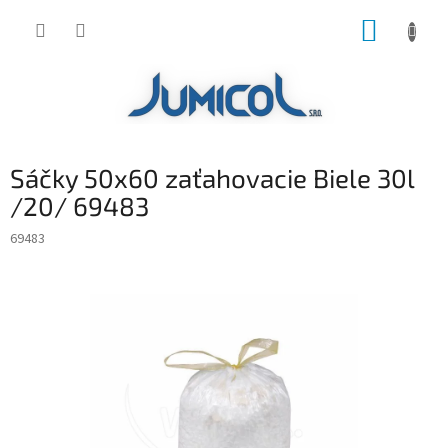
Prejsť
NÁKUP
na
obsah
KOŠÍK
Sáčky 50x60 zaťahovacie Biele 30l
/20/ 69483
69483