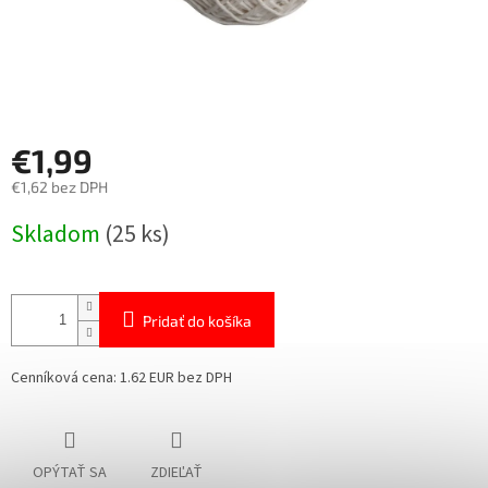
€1,99
€1,62 bez DPH
Jednotková
Skladom
(25 ks)
cena:
Pridať do košíka
Cenníková cena: 1.62 EUR bez DPH
OPÝTAŤ SA
ZDIEĽAŤ