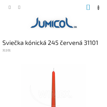
Prejsť
NÁKUP
na
obsah
KOŠÍK
Sviečka kónická 245 červená 31101
31101