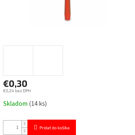
€0,30
€0,24 bez DPH
Jednotková
Skladom
(14 ks)
cena:
Pridať do košíka