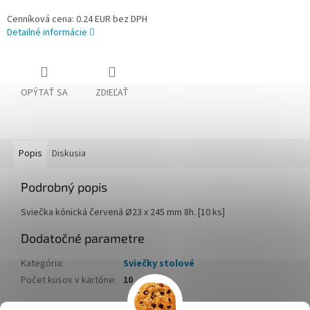
Cenníková cena: 0.24 EUR bez DPH
Detailné informácie
OPÝTAŤ SA
ZDIEĽAŤ
Popis
Diskusia
Podrobný popis
Sviečka kónická červená Ø23 x 245 mm 8h. [10 ks]
Dodatočné parametre
Kategória
:
Sviečky stolové
Počet kusov v kartóne
:
10