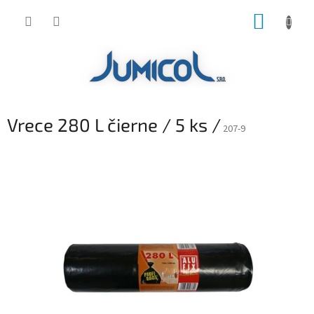
Prejsť
NÁKUP
na
obsah
KOŠÍK
Vrece 280 L čierne / 5 ks /
207-9