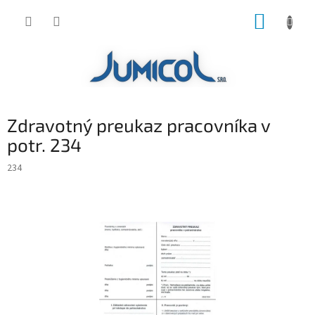
Prejsť
NÁKUP
na
obsah
KOŠÍK
Zdravotný preukaz pracovníka v
potr. 234
234