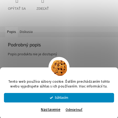
OPÝTAŤ SA
ZDIEĽAŤ
Popis
Diskusia
Podrobný popis
Popis produktu nie je dostupný
Z
á
Tento web používa súbory cookie. Ďalším prechádzaním tohto
Vytvoril Shoptet
p
webu vyjadrujete súhlas s ich používaním. Viac informácií tu.
ä
t
Súhlasím
Copyright 2026
JUMICOL, s.r.o.
. Všetky práva vyhradené.
Upraviť
i
nastavenie cookies
e
Nastavenie
Odmietnuť