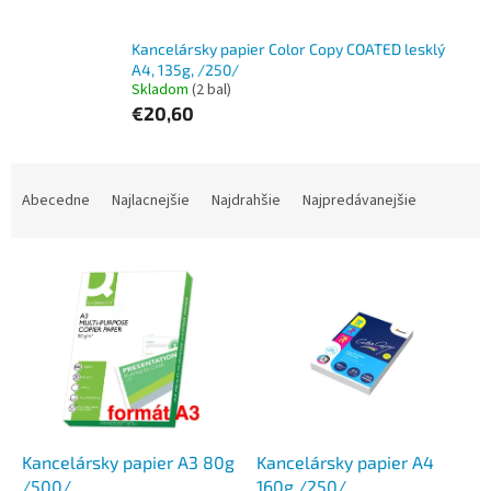
Kancelársky papier Color Copy COATED lesklý
A4, 135g, /250/
Skladom
(2 bal)
€20,60
R
a
Abecedne
Najlacnejšie
Najdrahšie
Najpredávanejšie
d
e
V
n
ý
i
p
e
i
p
s
r
p
o
r
d
o
u
d
k
Kancelársky papier A3 80g
Kancelársky papier A4
u
t
/500/
160g /250/