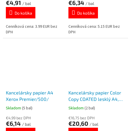
€4,91
€6,34
/ bal
/ bal
Do košíka
Do košíka
Cenníková cena: 3.99 EUR bez
Cenníková cena: 5.15 EUR bez
DPH
DPH
Kancelársky papier A4
Kancelársky papier Color
Xerox Premier/500/
Copy COATED lesklý A4,
135g, /250/
Skladom
(5 bal)
Skladom
(2 bal)
€4,99 bez DPH
€16,75 bez DPH
€6,14
€20,60
/ bal
/ bal