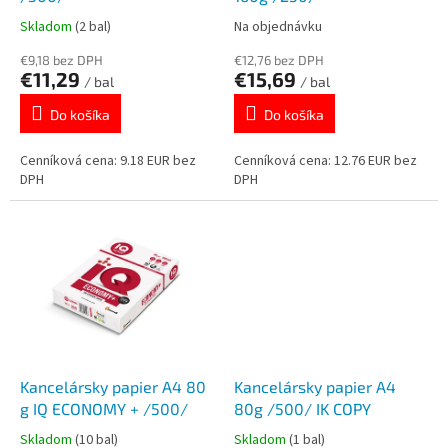
k
o
Skladom
(2 bal)
Na objednávku
t
v
o
€9,18 bez DPH
€12,76 bez DPH
€11,29
€15,69
v
/ bal
/ bal
Do košíka
Do košíka
Cenníková cena: 9.18 EUR bez
Cenníková cena: 12.76 EUR bez
DPH
DPH
Kancelársky papier A4 80
Kancelársky papier A4
g IQ ECONOMY + /500/
80g /500/ IK COPY
Skladom
(10 bal)
Skladom
(1 bal)