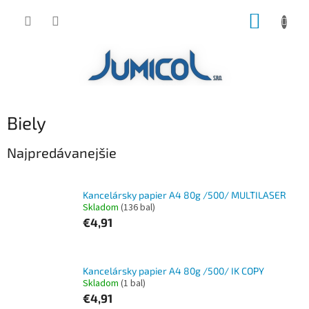
Prejsť
NÁKUP
na
obsah
KOŠÍK
Biely
Najpredávanejšie
Kancelársky papier A4 80g /500/ MULTILASER
Skladom
(136 bal)
€4,91
Kancelársky papier A4 80g /500/ IK COPY
Skladom
(1 bal)
€4,91