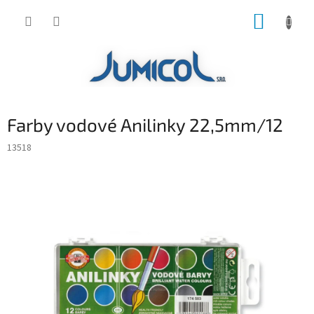
Prejsť
NÁKUP
na
obsah
KOŠÍK
Farby vodové Anilinky 22,5mm/12
13518