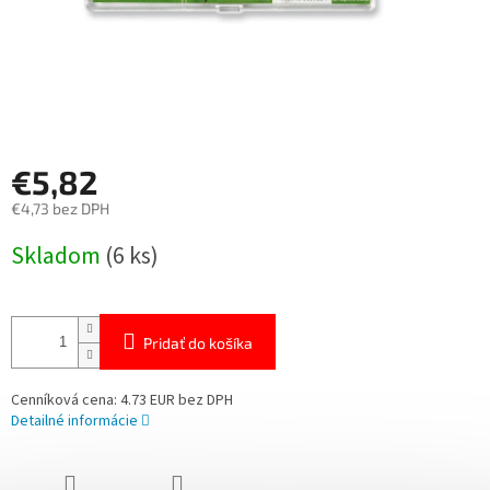
€5,82
€4,73 bez DPH
Jednotková
Skladom
(6 ks)
cena:
Pridať do košíka
Cenníková cena: 4.73 EUR bez DPH
Detailné informácie