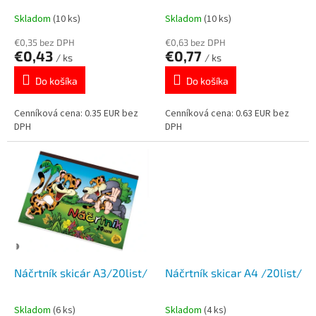
k
o
Skladom
(10 ks)
Skladom
(10 ks)
t
v
o
€0,35 bez DPH
€0,63 bez DPH
€0,43
€0,77
v
/ ks
/ ks
Do košíka
Do košíka
Cenníková cena: 0.35 EUR bez
Cenníková cena: 0.63 EUR bez
DPH
DPH
Náčrtník skicár A3/20list/
Náčrtník skicar A4 /20list/
Skladom
(6 ks)
Skladom
(4 ks)