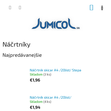
Prejsť
NÁKUP
na
obsah
KOŠÍK
Náčrtníky
Najpredávanejšie
Náčrtnik skicar A4 /20list/ Stepa
Skladom
(3 ks)
€1,96
Náčrtník skicar A4 /20list/
Skladom
(4 ks)
€1,94