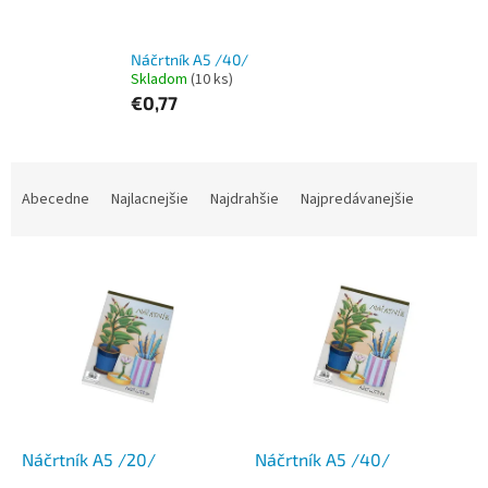
Náčrtník A5 /40/
Skladom
(10 ks)
€0,77
R
a
Abecedne
Najlacnejšie
Najdrahšie
Najpredávanejšie
d
e
V
n
ý
i
p
e
i
p
s
r
p
o
r
d
o
u
d
k
Náčrtník A5 /20/
Náčrtník A5 /40/
u
t