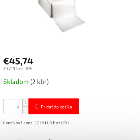
€45,74
€37,19 bez DPH
Jednotková
Skladom
(2 ktn)
cena:
Pridať do košíka
Cenníková cena: 37.19 EUR bez DPH