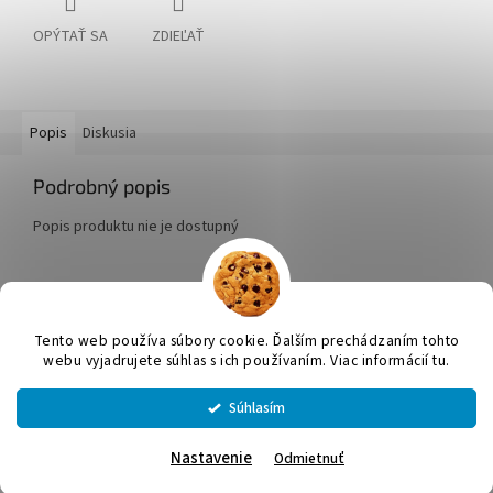
OPÝTAŤ SA
ZDIEĽAŤ
Popis
Diskusia
Podrobný popis
Popis produktu nie je dostupný
Z
á
Tento web používa súbory cookie. Ďalším prechádzaním tohto
Vytvoril Shoptet
p
webu vyjadrujete súhlas s ich používaním. Viac informácií tu.
ä
t
Súhlasím
Copyright 2026
JUMICOL, s.r.o.
. Všetky práva vyhradené.
Upraviť
i
nastavenie cookies
e
Nastavenie
Odmietnuť