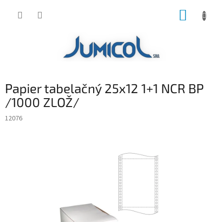
Prejsť
NÁKUP
na
obsah
KOŠÍK
Papier tabelačný 25x12 1+1 NCR BP
/1000 ZLOŽ/
12076